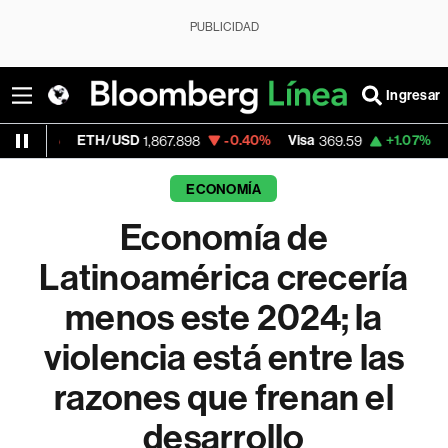
PUBLICIDAD
Ingresar
TH/USD
-0.40%
Visa
+1.07%
MercadoLibr
1,867.898
369.59
ECONOMÍA
Economía de
Latinoamérica crecería
menos este 2024; la
violencia está entre las
razones que frenan el
desarrollo