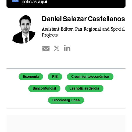
noticias
aquí
Daniel Salazar Castellanos
Assistant Editor, Pan Regional and Special
Projects
Temas de este artículo
Economía
PIB
Crecimiento económico
Banco Mundial
Las noticias del día
Bloomberg Línea