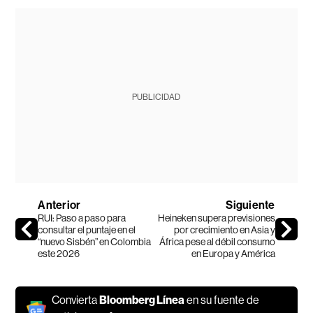
PUBLICIDAD
Anterior
Siguiente
RUI: Paso a paso para
Heineken supera previsiones
consultar el puntaje en el
por crecimiento en Asia y
“nuevo Sisbén” en Colombia
África pese al débil consumo
este 2026
en Europa y América
Convierta
Bloomberg Línea
en su fuente de