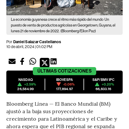
La economía guyanesa crece al ritmo más rápido del mundo
Un
puesto de venta de productos agrícolas en Georgetown, Guyana, el
lunes 21 de noviembre de 2022.
(Bloomberg/Eilon Paz)
Por
Daniel Salazar Castellanos
10 de abril, 2024 | 01:02 PM
ÚLTIMAS
COTIZACIONES
NASDAQ
IBOVESPA
S&P/BMV IPC
+2.59%
-0.06%
+0.20%
26,584.99
177,894.97
66,833.16
Bloomberg Línea — El Banco Mundial (BM)
ajustó a la baja sus proyecciones de
crecimiento para Latinoamérica y el Caribe y
ahora espera que el PIB regional se expanda