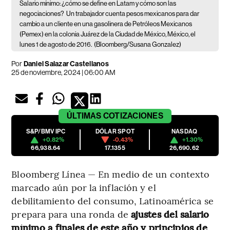
Salario mínimo: ¿cómo se define en Latam y cómo son las
negociaciones?
Un trabajador cuenta pesos mexicanos para dar
cambio a un cliente en una gasolinera de Petróleos Mexicanos
(Pemex) en la colonia Juárez de la Ciudad de México, México, el
lunes 1 de agosto de 2016.
(Bloomberg/Susana Gonzalez)
Por
Daniel Salazar Castellanos
25 de noviembre, 2024 | 06:00 AM
ÚLTIMAS
COTIZACIONES
S&P/BMV IPC
DÓLAR SPOT
NASDAQ
+0.82%
-0.43%
+1.30%
66,938.64
17.1355
26,690.62
Bloomberg Línea — En medio de un contexto
marcado aún por la inflación y el
debilitamiento del consumo, Latinoamérica se
prepara para una ronda de
ajustes del salario
mínimo a finales de este año y principios de