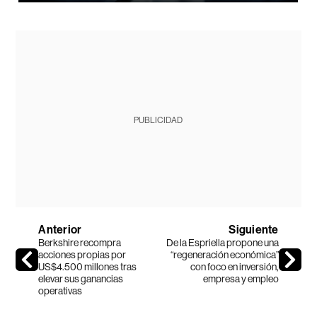
PUBLICIDAD
Anterior
Siguiente
Berkshire recompra
De la Espriella propone una
acciones propias por
“regeneración económica”
US$4.500 millones tras
con foco en inversión,
elevar sus ganancias
empresa y empleo
operativas