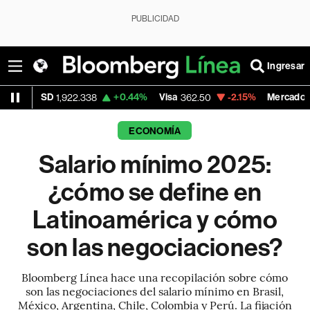
PUBLICIDAD
Ingresar
+0.44%
Visa
-2.15%
MercadoLibre
922.338
362.50
1,821.795
ECONOMÍA
Salario mínimo 2025:
¿cómo se define en
Latinoamérica y cómo
son las negociaciones?
Bloomberg Línea hace una recopilación sobre cómo
son las negociaciones del salario mínimo en Brasil,
México, Argentina, Chile, Colombia y Perú. La fijación