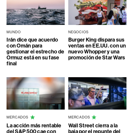
MUNDO
NEGOCIOS
Irán dice que acuerdo
Burger King dispara sus
con Omán para
ventas en EE.UU. con un
gestionar el estrecho de
nuevo Whopper y una
Ormuz está en su fase
promoción de Star Wars
final
MERCADOS
MERCADOS
La acción más rentable
Wall Street cierra a la
del S&P 500 cae con
baja por el repunte del