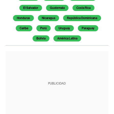
El Salvador
Guatemala
Costa Rica
Honduras
Nicaragua
República Dominicana
Caribe
Perú
Uruguay
Paraguay
Bolivia
América Latina
PUBLICIDAD