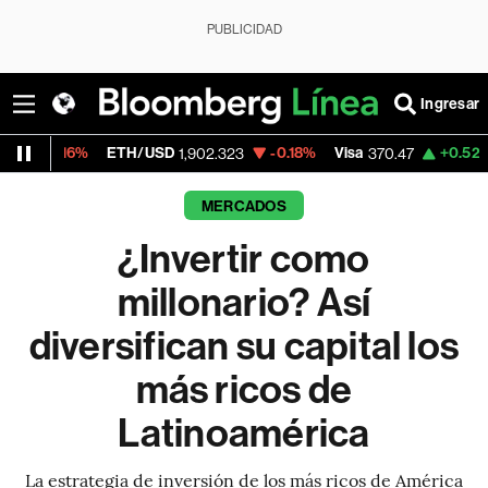
PUBLICIDAD
Ingresar
ETH/USD
-0.18%
Visa
+0.52%
MercadoLib
1,902.323
370.47
MERCADOS
¿Invertir como
millonario? Así
diversifican su capital los
más ricos de
Latinoamérica
La estrategia de inversión de los más ricos de América