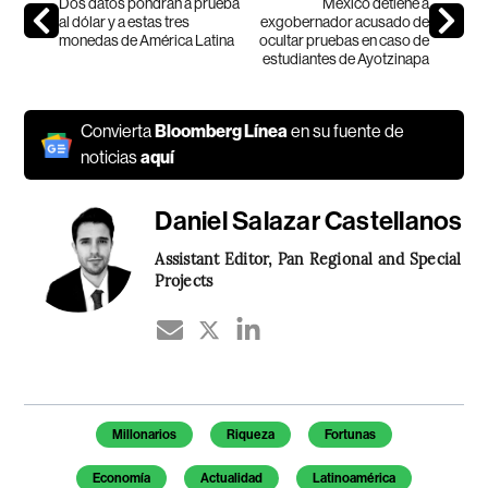
Dos datos pondrán a prueba
México detiene a
al dólar y a estas tres
exgobernador acusado de
monedas de América Latina
ocultar pruebas en caso de
estudiantes de Ayotzinapa
Convierta
Bloomberg Línea
en su fuente de
noticias
aquí
Daniel Salazar Castellanos
Assistant Editor, Pan Regional and Special
Projects
Temas de este artículo
Millonarios
Riqueza
Fortunas
Economía
Actualidad
Latinoamérica