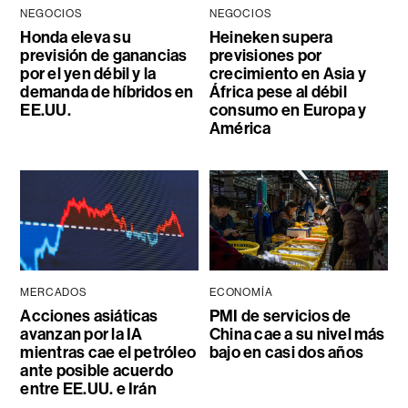
NEGOCIOS
NEGOCIOS
Honda eleva su
Heineken supera
previsión de ganancias
previsiones por
por el yen débil y la
crecimiento en Asia y
demanda de híbridos en
África pese al débil
EE.UU.
consumo en Europa y
América
MERCADOS
ECONOMÍA
Acciones asiáticas
PMI de servicios de
avanzan por la IA
China cae a su nivel más
mientras cae el petróleo
bajo en casi dos años
ante posible acuerdo
entre EE.UU. e Irán