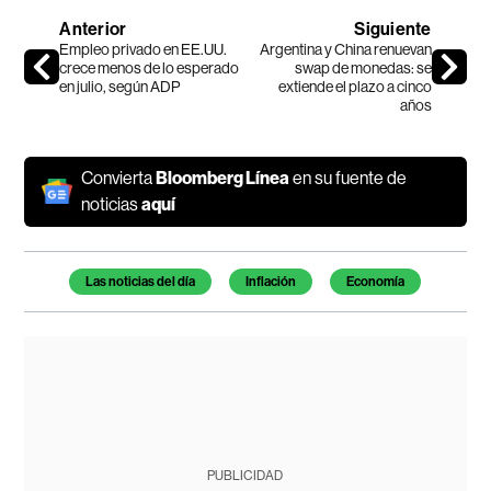
Anterior
Siguiente
Empleo privado en EE.UU.
Argentina y China renuevan
crece menos de lo esperado
swap de monedas: se
en julio, según ADP
extiende el plazo a cinco
años
Convierta
Bloomberg Línea
en su fuente de
noticias
aquí
Temas de este artículo
Las noticias del día
Inflación
Economía
PUBLICIDAD