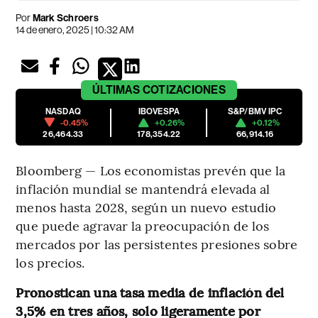
Por
Mark Schroers
14 de enero, 2025 | 10:32 AM
ÚLTIMAS
COTIZACIONES
NASDAQ
IBOVESPA
S&P/BMV IPC
-0.45%
+0.26%
+0.12%
26,464.33
178,354.22
66,914.16
Bloomberg — Los economistas prevén que la
inflación mundial se mantendrá elevada al
menos hasta 2028, según un nuevo estudio
que puede agravar la preocupación de los
mercados por las persistentes presiones sobre
los precios.
Pronostican una tasa media de inflación del
3,5% en tres años, solo ligeramente por