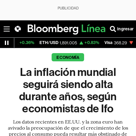
PUBLICIDAD
Ingresar
0.36%
ETH/USD
+0.83%
Visa
-0.35%
Me
1,891.005
368.29
ECONOMÍA
La inflación mundial
seguirá siendo alta
durante años, según
economistas de Ifo
Los datos recientes en EE.UU. y la zona euro han
avivado la preocupación de que el crecimiento de los
precios al consumo pueda resultar más obstinado de