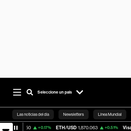
Seleccione un país
Las noticias del día
Newsletters
Línea Mundial
50
ETH/USD
1,870.063
Visa
366.13
+0.17%
+0.51%
-0
Bloomberg 