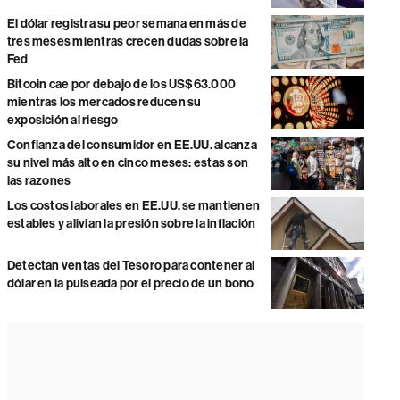
El dólar registra su peor semana en más de
tres meses mientras crecen dudas sobre la
Fed
Bitcoin cae por debajo de los US$63.000
mientras los mercados reducen su
exposición al riesgo
Confianza del consumidor en EE.UU. alcanza
su nivel más alto en cinco meses: estas son
las razones
Los costos laborales en EE.UU. se mantienen
estables y alivian la presión sobre la inflación
Detectan ventas del Tesoro para contener al
dólar en la pulseada por el precio de un bono