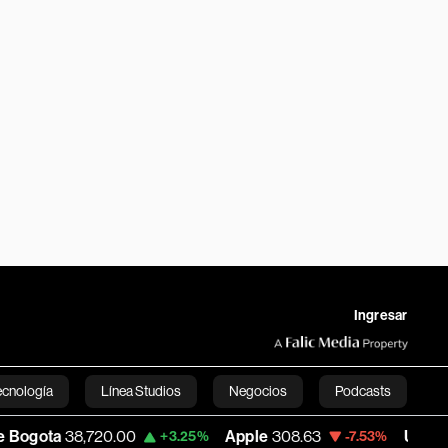
Ingresar
ecnología
Línea Studios
Negocios
Podcasts
720.00
Apple
308.63
USD COP
3,152.58
+3.25%
-7.53%
English