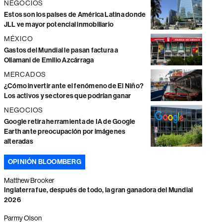
NEGOCIOS
Estos son los países de América Latina donde
JLL ve mayor potencial inmobiliario
MÉXICO
Gastos del Mundial le pasan factura a
Ollamani de Emilio Azcárraga
MERCADOS
¿Cómo invertir ante el fenómeno de El Niño?
Los activos y sectores que podrían ganar
NEGOCIOS
Google retira herramienta de IA de Google
Earth ante preocupación por imágenes
alteradas
OPINIÓN BLOOMBERG
Matthew Brooker
Inglaterra fue, después de todo, la gran ganadora del Mundial
2026
Parmy Olson