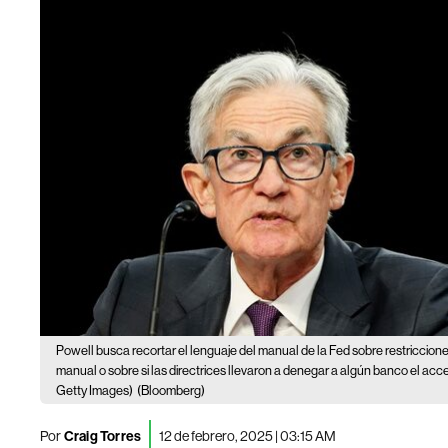
Powell busca recortar el lenguaje del manual de la Fed sobre restriccion
manual o sobre si las directrices llevaron a denegar a algún banco el acc
Getty Images)
(Bloomberg)
Por
Craig Torres
12 de febrero, 2025 | 03:15 AM