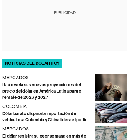
PUBLICIDAD
NOTICIAS DEL DÓLAR HOY
MERCADOS
Itaú revela sus nuevas proyecciones del
precio del dólar en América Latina para el
remate de 2026 y 2027
COLOMBIA
Dólar barato dispara la importación de
vehículos a Colombia y China lidera el podio
MERCADOS
El dólar registra su peor semana en más de