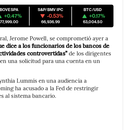
IBOVESPA
S&P/BMV IPC
BTC/USD
+0.47%
-0.53%
+0.17%
177,999.00
66,936.99
63,004.50
ral, Jerome Powell, se comprometió ayer a
ue dice a los funcionarios de los bancos de
ctividades controvertidas”
de los dirigentes
ren una solicitud para una cuenta en un
Cynthia Lummis en una audiencia a
ming ha acusado a la Fed de restringir
s al sistema bancario.