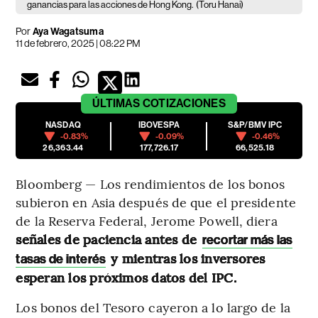
ganancias para las acciones de Hong Kong.
(Toru Hanai)
Por
Aya Wagatsuma
11 de febrero, 2025 | 08:22 PM
ÚLTIMAS
COTIZACIONES
NASDAQ
IBOVESPA
S&P/BMV IPC
-0.83%
-0.09%
-0.46%
26,363.44
177,726.17
66,525.18
Bloomberg — Los rendimientos de los bonos
subieron en Asia después de que el presidente
de la Reserva Federal, Jerome Powell, diera
señales de paciencia antes de
recortar más las
y mientras los inversores
tasas de interés
esperan los próximos datos del IPC.
Los bonos del Tesoro cayeron a lo largo de la