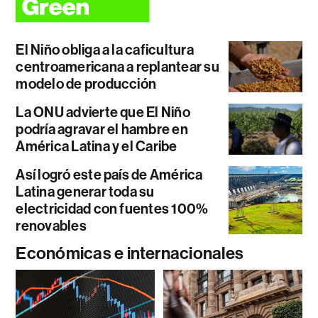
El Niño obliga a la caficultura
centroamericana a replantear su
modelo de producción
La ONU advierte que El Niño
podría agravar el hambre en
América Latina y el Caribe
Así logró este país de América
Latina generar toda su
electricidad con fuentes 100%
renovables
Económicas e internacionales