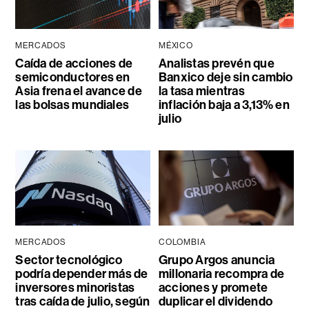
MERCADOS
MÉXICO
Caída de acciones de
Analistas prevén que
semiconductores en
Banxico deje sin cambio
Asia frena el avance de
la tasa mientras
las bolsas mundiales
inflación baja a 3,13% en
julio
MERCADOS
COLOMBIA
Sector tecnológico
Grupo Argos anuncia
podría depender más de
millonaria recompra de
inversores minoristas
acciones y promete
tras caída de julio, según
duplicar el dividendo