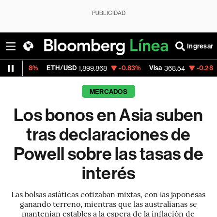
PUBLICIDAD
Ingresar
ETH/USD
-0.83%
Visa
-0.28%
MercadoLi
1,899.868
368.54
MERCADOS
Los bonos en Asia suben
tras declaraciones de
Powell sobre las tasas de
interés
Las bolsas asiáticas cotizaban mixtas, con las japonesas
ganando terreno, mientras que las australianas se
mantenían estables a la espera de la inflación de