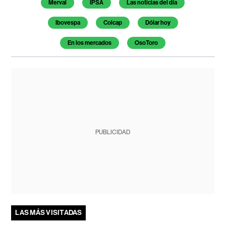
Merval
IPSA
Las noticias del día
Ibovespa
Colcap
Dólar hoy
En los mercados
OsoToro
PUBLICIDAD
LAS MÁS VISITADAS