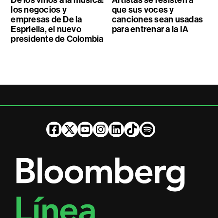
De los vinos a la música:
Artistas se resisten a
los negocios y
que sus voces y
empresas de De la
canciones sean usadas
Espriella, el nuevo
para entrenar a la IA
presidente de Colombia