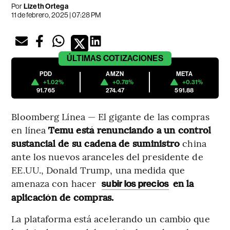
Por
Lizeth Ortega
11 de febrero, 2025 | 07:28 PM
ÚLTIMAS
COTIZACIONES
PDD
AMZN
META
+1.02%
+0.78%
+0.31%
91.765
274.47
591.88
Bloomberg Línea — El gigante de las compras
en línea
Temu está renunciando a un control
sustancial de su cadena de suministro
china
ante los nuevos aranceles del presidente de
EE.UU., Donald Trump, una medida que
amenaza con hacer
en la
subir los precios
aplicación de compras.
La plataforma está acelerando un cambio que