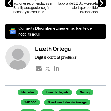
acciones recomendadas en
laboral de EE.UU. y crece la
Brasil para agosto, según
alerta por posible
bancos y corredurías
intervención
Convierta
Bloomberg Línea
en su fuente de
noticias
aquí
Lizeth Ortega
Digital content producer
Temas de este artículo
Mercados
Línea de Llegada
Nasdaq
S&P 500
Dow Jones Industrial Average