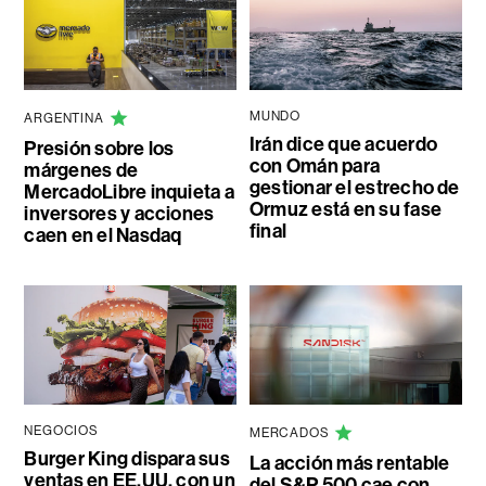
MUNDO
ARGENTINA
Irán dice que acuerdo
Presión sobre los
con Omán para
márgenes de
gestionar el estrecho de
MercadoLibre inquieta a
Ormuz está en su fase
inversores y acciones
final
caen en el Nasdaq
NEGOCIOS
MERCADOS
Burger King dispara sus
La acción más rentable
ventas en EE.UU. con un
del S&P 500 cae con