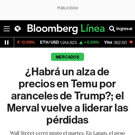
PUBLICIDAD
Ingresar
.09%
ETH/USD
+0.04%
Visa
-2.15%
Merca
1,914.823
362.50
MERCADOS
¿Habrá un alza de
precios en Temu por
aranceles de Trump?; el
Merval vuelve a liderar las
pérdidas
Wall Street cerró mixto el martes. En Latam, el peso