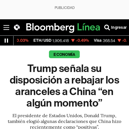
PUBLICIDAD
Ingresar
03%
ETH/USD
-0.49%
Visa
-0.28%
Mercad
1,906.418
368.54
ECONOMÍA
Trump señala su
disposición a rebajar los
aranceles a China “en
algún momento”
El presidente de Estados Unidos, Donald Trump,
también elogió algunas declaraciones que China hizo
recientemente como “positivas”.