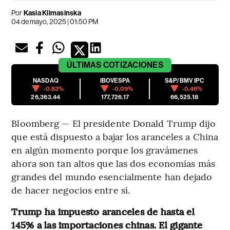
Por
Kasia Klimasinska
04 de mayo, 2025 | 01:50 PM
ÚLTIMAS
COTIZACIONES
NASDAQ
IBOVESPA
S&P/BMV IPC
-0.83%
-0.09%
-0.46%
26,363.44
177,726.17
66,525.18
Bloomberg — El presidente Donald Trump dijo
que está dispuesto a bajar los aranceles a China
en algún momento porque los gravámenes
ahora son tan altos que las dos economías más
grandes del mundo esencialmente han dejado
de hacer negocios entre sí.
Trump ha impuesto aranceles de hasta el
145% a las importaciones chinas. El gigante