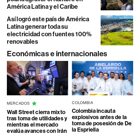
América Latina y el Caribe
Así logró este país de América
Latina generar toda su
electricidad con fuentes 100%
renovables
Económicas e internacionales
COLOMBIA
MERCADOS
Colombia incauta
Wall Street cierra mixto
explosivos antes de la
tras toma de utilidades y
toma de posesión de De
mientras el mercado
la Espriella
evalúa avances con Irán