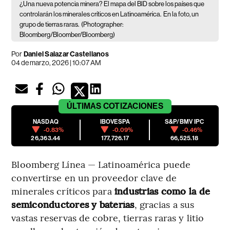
¿Una nueva potencia minera? El mapa del BID sobre los países que
controlarán los minerales críticos en Latinoamérica.
En la foto, un
grupo de tierras raras.
(Photographer:
Bloomberg/Bloomber/Bloomberg)
Por
Daniel Salazar Castellanos
04 de marzo, 2026 | 10:07 AM
ÚLTIMAS
COTIZACIONES
NASDAQ
IBOVESPA
S&P/BMV IPC
-0.83%
-0.09%
-0.46%
26,363.44
177,726.17
66,525.18
Bloomberg Línea — Latinoamérica puede
convertirse en un proveedor clave de
minerales críticos para
industrias como la de
semiconductores y baterías
, gracias a sus
vastas reservas de cobre, tierras raras y litio