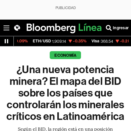
PUBLICIDAD
Ingresar
ETH/USD
-0.35%
Visa
-0.28%
MercadoLibr
1,909.14
368.54
ECONOMÍA
¿Una nueva potencia
minera? El mapa del BID
sobre los países que
controlarán los minerales
críticos en Latinoamérica
Según el BID, la región está en una posición