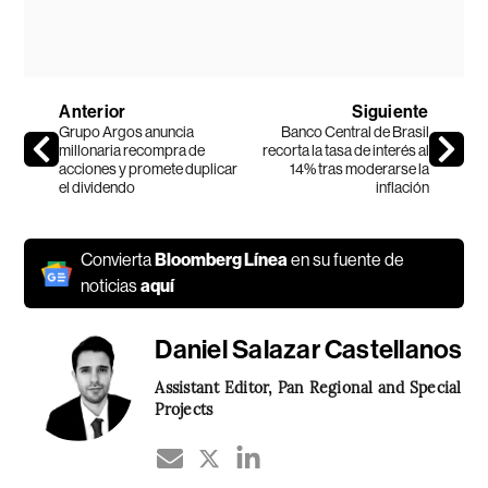
Anterior
Siguiente
Grupo Argos anuncia
Banco Central de Brasil
millonaria recompra de
recorta la tasa de interés al
acciones y promete duplicar
14% tras moderarse la
el dividendo
inflación
Convierta
Bloomberg Línea
en su fuente de
noticias
aquí
Daniel Salazar Castellanos
Assistant Editor, Pan Regional and Special
Projects