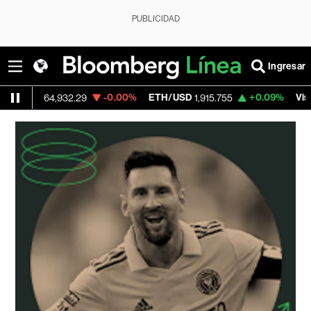
PUBLICIDAD
Ingresar
USD
-0.00%
ETH/USD
+0.09%
Visa
64,932.29
1,915.755
362.