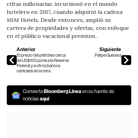
cifras millonarias: incursionó en el mundo
hotelero en 2017, cuando adquirió la cadena
MiM Hotels. Desde entonces, amplió su
cartera de propiedades y ofertas, con enfoque
en el público vacacional premium.
Anterior
Siguiente
El precio del petróleo cerca
Felipe Guevara
de US$100 pone a la Reserva
Federal y a otros bancos
centrales en la mira
Convierta
Bloomberg Línea
en su fuente de
noticias
aquí