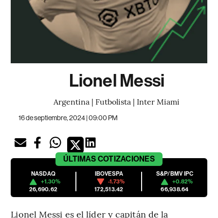
Lionel Messi
Argentina | Futbolista | Inter Miami
16 de septiembre, 2024 | 09:00 PM
ÚLTIMAS
COTIZACIONES
NASDAQ
IBOVESPA
S&P/BMV IPC
+1.30%
-1.73%
+0.82%
26,690.62
172,513.42
66,938.64
Lionel Messi es el líder y capitán de la