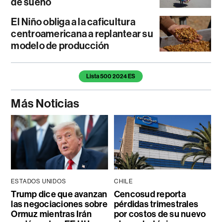
de sueño
El Niño obliga a la caficultura
centroamericana a replantear su
modelo de producción
Temas de este artículo
Lista 500 2024 ES
Más Noticias
ESTADOS UNIDOS
CHILE
Trump dice que avanzan
Cencosud reporta
las negociaciones sobre
pérdidas trimestrales
Ormuz mientras Irán
por costos de su nuevo