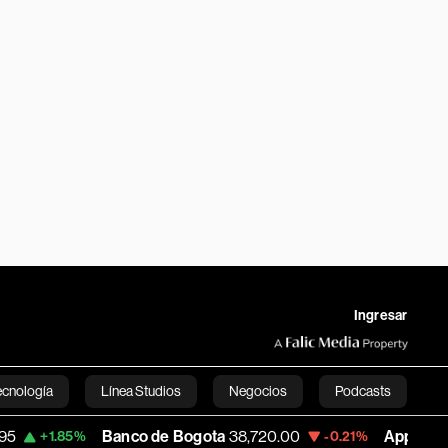
Ingresar
ecnología
Línea Studios
Negocios
Podcasts
Banco de Bogota
38,720.00
Apple
310.94
-0.21%
+0.5
English