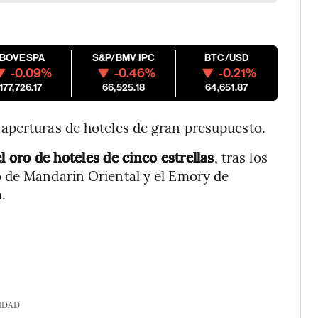
IBOVESPA
S&P/BMV IPC
BTC/USD
-0.09%
-0.46%
-0.21%
177,726.17
66,525.18
64,651.87
aperturas de hoteles de gran presupuesto.
l oro de hoteles de cinco estrellas
, tras los
 de Mandarin Oriental y el Emory de
.
IDAD