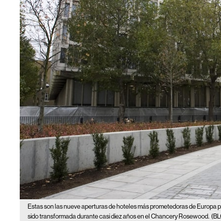
Estas son las nueve aperturas de hoteles más prometedoras de Europa p
sido transformada durante casi diez años en el Chancery Rosewood.
(B