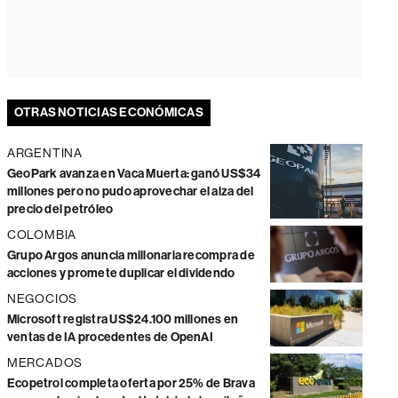
OTRAS NOTICIAS ECONÓMICAS
ARGENTINA
GeoPark avanza en Vaca Muerta: ganó US$34
millones pero no pudo aprovechar el alza del
precio del petróleo
COLOMBIA
Grupo Argos anuncia millonaria recompra de
acciones y promete duplicar el dividendo
NEGOCIOS
Microsoft registra US$24.100 millones en
ventas de IA procedentes de OpenAI
MERCADOS
Ecopetrol completa oferta por 25% de Brava