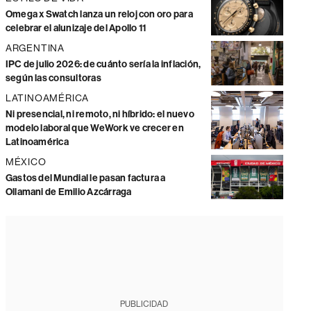
Omega x Swatch lanza un reloj con oro para
celebrar el alunizaje del Apollo 11
ARGENTINA
IPC de julio 2026: de cuánto sería la inflación,
según las consultoras
LATINOAMÉRICA
Ni presencial, ni remoto, ni híbrido: el nuevo
modelo laboral que WeWork ve crecer en
Latinoamérica
MÉXICO
Gastos del Mundial le pasan factura a
Ollamani de Emilio Azcárraga
PUBLICIDAD