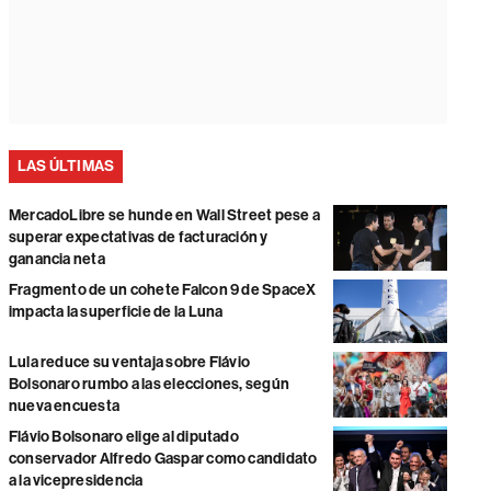
LAS ÚLTIMAS
MercadoLibre se hunde en Wall Street pese a
superar expectativas de facturación y
ganancia neta
Fragmento de un cohete Falcon 9 de SpaceX
impacta la superficie de la Luna
Lula reduce su ventaja sobre Flávio
Bolsonaro rumbo a las elecciones, según
nueva encuesta
Flávio Bolsonaro elige al diputado
conservador Alfredo Gaspar como candidato
a la vicepresidencia