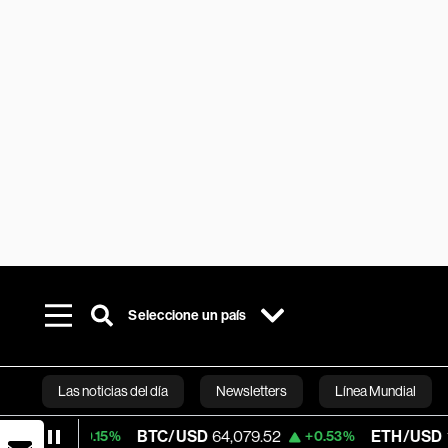
Seleccione un país
Las noticias del día
Newsletters
Línea Mundial
BTC/USD
64,079.52
ETH/USD
1,870.06
+0.15%
+0.53%
Bloomberg 