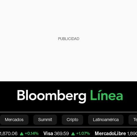
PUBLICIDAD
Mercados
Summit
Cripto
Latinoamérica
T
Visa
369.59
MercadoLibre
1,890.05
+0.14%
+1.07%
-0
Green
Economía
Estilo de vida
Mundo
Videos