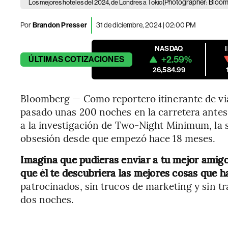
(Photographer: Blo
Los mejores hoteles del 2024, de Londres a Tokio
Por
Brandon Presser
31 de diciembre, 2024 | 02:00 PM
NASDAQ
+2.59%
ÚLTIMAS
COTIZACIONES
26,584.99
Bloomberg — Como reportero itinerante de via
pasado unas 200 noches en la carretera antes
a la investigación de Two-Night Minimum, la s
obsesión desde que empezó hace 18 meses.
Imagina que pudieras enviar a tu mejor amigo
que él te descubriera las mejores cosas que ha
patrocinados, sin trucos de marketing y sin t
dos noches.