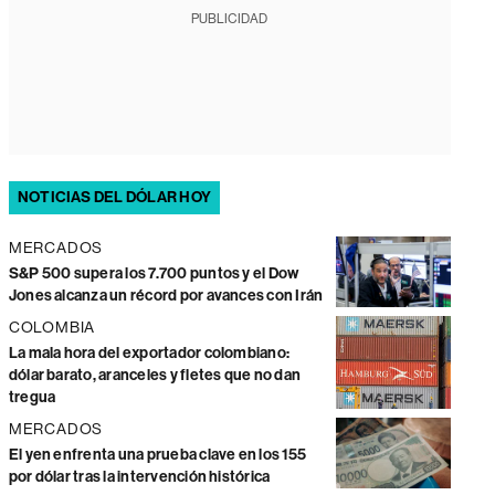
PUBLICIDAD
NOTICIAS DEL DÓLAR HOY
MERCADOS
S&P 500 supera los 7.700 puntos y el Dow
Jones alcanza un récord por avances con Irán
COLOMBIA
La mala hora del exportador colombiano:
dólar barato, aranceles y fletes que no dan
tregua
MERCADOS
El yen enfrenta una prueba clave en los 155
por dólar tras la intervención histórica