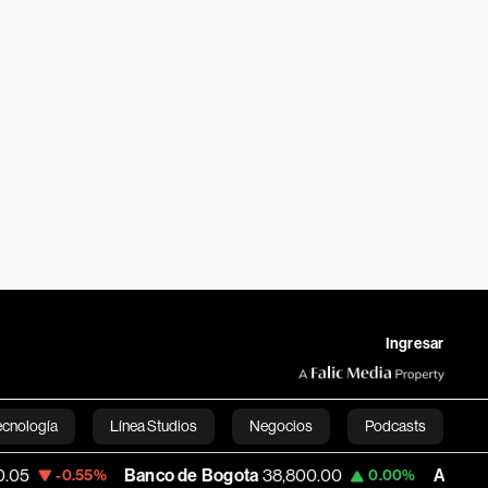
Ingresar
ecnología
Línea Studios
Negocios
Podcasts
Banco de Bogota
38,800.00
Apple
309.25
.55%
0.00%
English