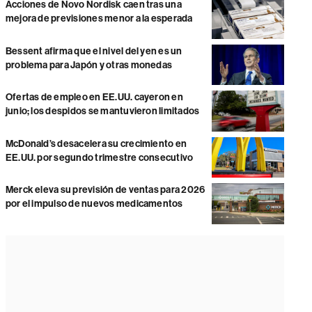
Acciones de Novo Nordisk caen tras una
mejora de previsiones menor a la esperada
Bessent afirma que el nivel del yen es un
problema para Japón y otras monedas
Ofertas de empleo en EE.UU. cayeron en
junio; los despidos se mantuvieron limitados
McDonald’s desacelera su crecimiento en
EE.UU. por segundo trimestre consecutivo
Merck eleva su previsión de ventas para 2026
por el impulso de nuevos medicamentos