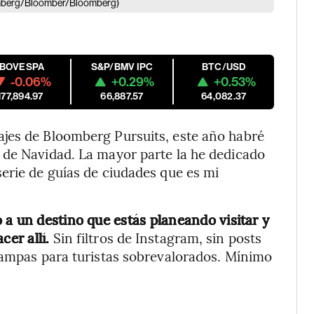
omberg/Bloomber/Bloomberg)
IBOVESPA
S&P/BMV IPC
BTC/USD
-0.06%
+0.29%
+0.53%
177,894.97
66,887.57
64,082.37
jes de Bloomberg Pursuits, este año habré
 de Navidad. La mayor parte la he dedicado
erie de guías de ciudades que es mi
 a un destino que estás planeando visitar y
cer allí.
Sin filtros de Instagram, sin posts
rampas para turistas sobrevalorados. Mínimo