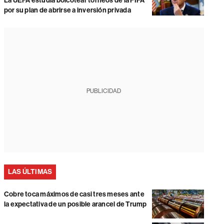
La UEFA estudia boicotear torneos de la FIFA
por su plan de abrirse a inversión privada
PUBLICIDAD
LAS ÚLTIMAS
Cobre toca máximos de casi tres meses ante
la expectativa de un posible arancel de Trump