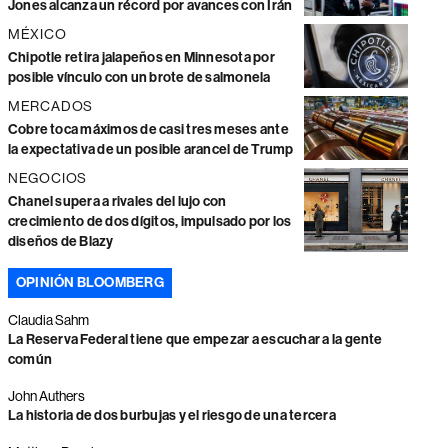
Jones alcanza un récord por avances con Irán
MÉXICO
Chipotle retira jalapeños en Minnesota por
posible vínculo con un brote de salmonela
MERCADOS
Cobre toca máximos de casi tres meses ante
la expectativa de un posible arancel de Trump
NEGOCIOS
Chanel supera a rivales del lujo con
crecimiento de dos dígitos, impulsado por los
diseños de Blazy
OPINIÓN BLOOMBERG
Claudia Sahm
La Reserva Federal tiene que empezar a escuchar a la gente
común
John Authers
La historia de dos burbujas y el riesgo de una tercera