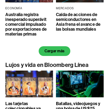
ECONOMÍA
MERCADOS
Australia registra
Caída de acciones de
inesperado superávit
semiconductores en
comercial impulsado
Asia frena el avance de
por exportaciones de
las bolsas mundiales
materias primas
Cargar más
Lujos y vida en Bloomberg Línea
Las tarjetas
Batallas, videojuegos y
coleccionables ya
una bolsa de US$75