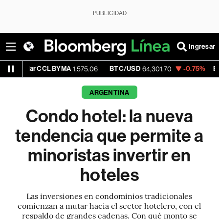
PUBLICIDAD
Ingresar
 CCL BYMA
BTC/USD
-0.75%
ETH/USD
1,575.06
64,301.70
1,8
ARGENTINA
Condo hotel: la nueva
tendencia que permite a
minoristas invertir en
hoteles
Las inversiones en condominios tradicionales
comienzan a mutar hacia el sector hotelero, con el
respaldo de grandes cadenas. Con qué monto se