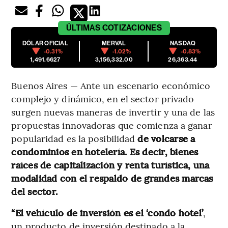
ÚLTIMAS
COTIZACIONES
DÓLAR OFICIAL
MERVAL
NASDAQ
-0.31%
-1.02%
-0.83%
1,491.6627
3,156,332.00
26,363.44
Buenos Aires — Ante un escenario económico
complejo y dinámico, en el sector privado
surgen nuevas maneras de invertir y una de las
propuestas innovadoras que comienza a ganar
popularidad es la posibilidad
de volcarse a
condominios en hotelería. Es decir, bienes
raíces de capitalización y renta turística, una
modalidad con el respaldo de grandes marcas
del sector.
“El vehículo de inversión es el ‘condo hotel’
,
un producto de inversión destinado a la