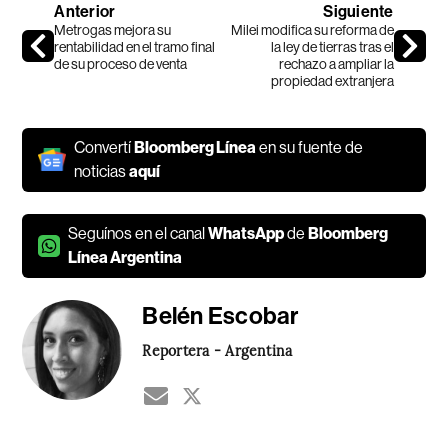
Anterior
Siguiente
Metrogas mejora su
Milei modifica su reforma de
rentabilidad en el tramo final
la ley de tierras tras el
de su proceso de venta
rechazo a ampliar la
propiedad extranjera
Convertí
Bloomberg Línea
en su fuente de
noticias
aquí
Seguínos en el canal
WhatsApp
de
Bloomberg
Línea Argentina
Belén Escobar
Reportera - Argentina