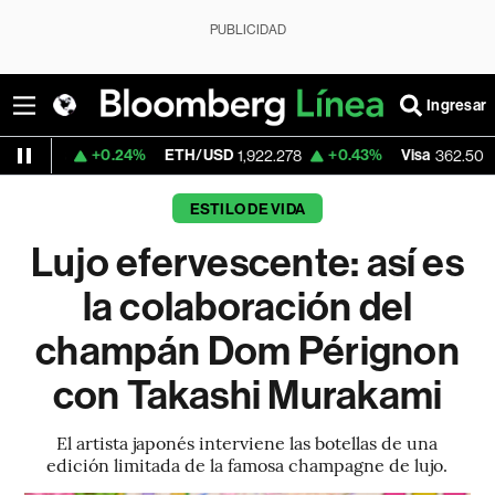
PUBLICIDAD
Ingresar
+0.24%
ETH/USD
+0.43%
Visa
-2.15%
1,922.278
362.50
ESTILO DE VIDA
Lujo efervescente: así es
la colaboración del
champán Dom Pérignon
con Takashi Murakami
El artista japonés interviene las botellas de una
edición limitada de la famosa champagne de lujo.