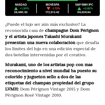
NASDAQ
IBOVESPA
S&P/BMV IPC
+1.30%
-1.73%
+0.82%
26,690.62
172,513.42
66,938.64
¿Puede el lujo ser aún más exclusivo? La
reconocida casa de
champagne Dom Pérignon
y el artista japonés Takashi Murakami
presentan una nueva colaboración
que desafía
los límites del lujo en una edición especial de
dos botellas intervenidas por el creativo.
Murakami, uno de los artistas pop con más
reconocimiento a nivel mundial ha puesto su
colorido y juguetón sello a dos de las
etiquetas del champán propiedad del grupo
LVMH:
Dom Pérignon Vintage 2015 y Dom
Pérignon Rosé Vintage 2010.