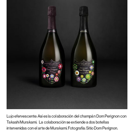
Lujo efervescente: Así es la colaboración del champán Dom Perignon con
Takashi Murakami.
La colaboración se extiende a dos botellas
intervenidas con el arte de Murakami. Fotografía: Sitio Dom Perignon.