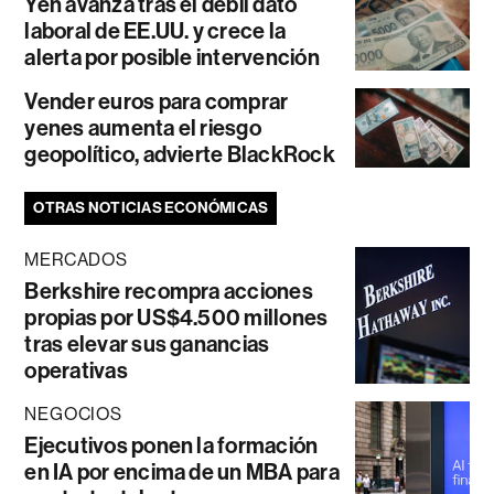
Yen avanza tras el débil dato
laboral de EE.UU. y crece la
alerta por posible intervención
Vender euros para comprar
yenes aumenta el riesgo
geopolítico, advierte BlackRock
OTRAS NOTICIAS ECONÓMICAS
MERCADOS
Berkshire recompra acciones
propias por US$4.500 millones
tras elevar sus ganancias
operativas
NEGOCIOS
Ejecutivos ponen la formación
en IA por encima de un MBA para