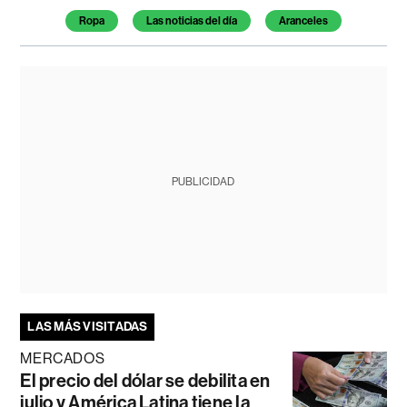
Temas de este artículo
Ropa
Las noticias del día
Aranceles
PUBLICIDAD
LAS MÁS VISITADAS
MERCADOS
El precio del dólar se debilita en
julio y América Latina tiene la