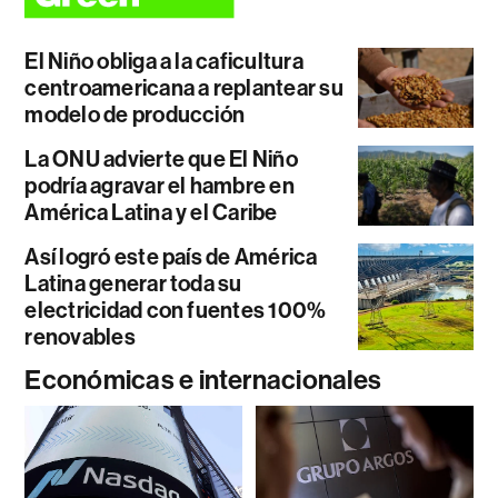
El Niño obliga a la caficultura
centroamericana a replantear su
modelo de producción
La ONU advierte que El Niño
podría agravar el hambre en
América Latina y el Caribe
Así logró este país de América
Latina generar toda su
electricidad con fuentes 100%
renovables
Económicas e internacionales