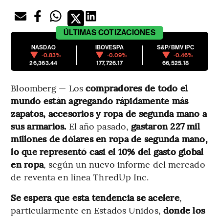
ÚLTIMAS
COTIZACIONES
NASDAQ
IBOVESPA
S&P/BMV IPC
-0.83%
-0.09%
-0.46%
26,363.44
177,726.17
66,525.18
Bloomberg — Los
compradores de todo el
mundo están agregando rápidamente más
zapatos, accesorios y ropa de segunda mano a
sus armarios.
El año pasado,
gastaron 227 mil
millones de dólares en ropa de segunda mano,
lo que representó casi el 10% del gasto global
en ropa
, según un nuevo informe del mercado
de reventa en línea ThredUp Inc.
Se espera que esta tendencia se acelere
,
particularmente en Estados Unidos,
donde los