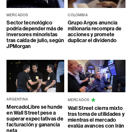
MERCADOS
COLOMBIA
Sector tecnológico
Grupo Argos anuncia
podría depender más de
millonaria recompra de
inversores minoristas
acciones y promete
tras caída de julio, según
duplicar el dividendo
JPMorgan
ARGENTINA
MERCADOS
MercadoLibre se hunde
Wall Street cierra mixto
en Wall Street pese a
tras toma de utilidades y
superar expectativas de
mientras el mercado
facturación y ganancia
evalúa avances con Irán
neta