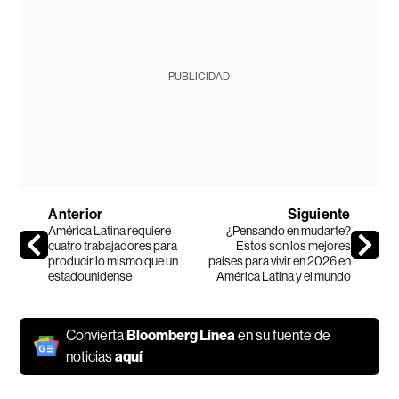
PUBLICIDAD
Anterior
Siguiente
América Latina requiere
¿Pensando en mudarte?
cuatro trabajadores para
Estos son los mejores
producir lo mismo que un
países para vivir en 2026 en
estadounidense
América Latina y el mundo
Convierta
Bloomberg Línea
en su fuente de
noticias
aquí