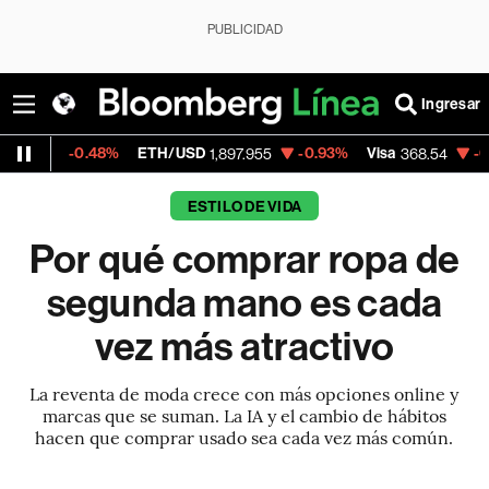
PUBLICIDAD
Ingresar
%
ETH/USD
-0.93%
Visa
-0.28%
Mercado
1,897.955
368.54
ESTILO DE VIDA
Por qué comprar ropa de
segunda mano es cada
vez más atractivo
La reventa de moda crece con más opciones online y
marcas que se suman. La IA y el cambio de hábitos
hacen que comprar usado sea cada vez más común.