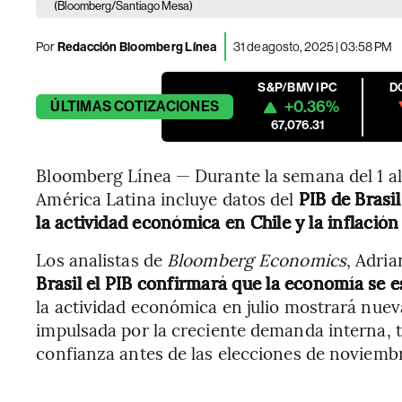
(Bloomberg/Santiago Mesa)
Por
Redacción Bloomberg Línea
31 de agosto, 2025 | 03:58 PM
S&P/BMV IPC
D
+0.36%
ÚLTIMAS
COTIZACIONES
67,076.31
Bloomberg Línea — Durante la semana del 1 al
América Latina incluye datos del
PIB de Brasil
la actividad económica en Chile y la inflació
Los analistas de
Bloomberg Economics
, Adri
Brasil el PIB confirmará que la economía se e
la actividad económica en julio mostrará nuev
impulsada por la creciente demanda interna, t
confianza antes de las elecciones de noviemb