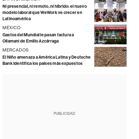
Ni presencial, ni remoto, ni híbrido: el nuevo
modelo laboral que WeWork ve crecer en
Latinoamérica
MÉXICO
Gastos del Mundial le pasan factura a
Ollamani de Emilio Azcárraga
MERCADOS
El Niño amenaza a América Latina y Deutsche
Bank identifica los países más expuestos
PUBLICIDAD