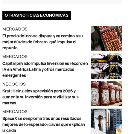
OTRAS NOTICIAS ECONÓMICAS
MERCADOS
El precio del oro se dispara y va camino a su
mejor día desde febrero: qué impulsa el
repunte
MERCADOS
Capital privado impulsa inversiones récord en
IA en América Latina y otros mercados
emergentes
NEGOCIOS
Kraft Heinz eleva previsión para 2026 y
aumenta su inversión para revitalizar sus
marcas
MERCADOS
SpaceX se desploma tras unos resultados
mejores de lo esperado: claves que explican
la caída