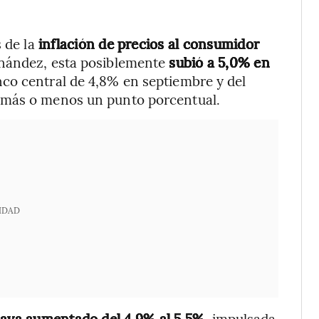
 de la
inflación de precios al consumidor
nández, esta posiblemente
subió a 5,0% en
nco central de 4,8% en septiembre y del
 más o menos un punto porcentual.
IDAD
 haya aumentado del 4,9% al 5,5%
, impulsada