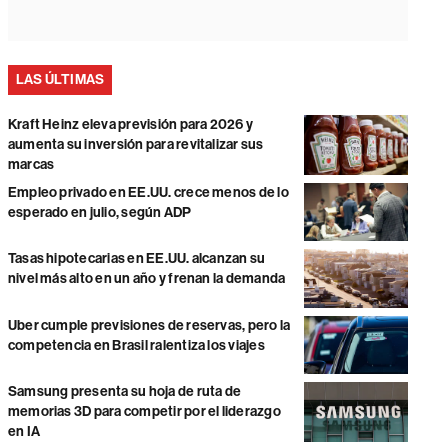
LAS ÚLTIMAS
Kraft Heinz eleva previsión para 2026 y
aumenta su inversión para revitalizar sus
marcas
Empleo privado en EE.UU. crece menos de lo
esperado en julio, según ADP
Tasas hipotecarias en EE.UU. alcanzan su
nivel más alto en un año y frenan la demanda
Uber cumple previsiones de reservas, pero la
competencia en Brasil ralentiza los viajes
Samsung presenta su hoja de ruta de
memorias 3D para competir por el liderazgo
en IA