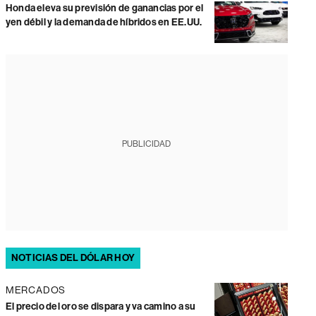
Honda eleva su previsión de ganancias por el
yen débil y la demanda de híbridos en EE.UU.
PUBLICIDAD
NOTICIAS DEL DÓLAR HOY
MERCADOS
El precio del oro se dispara y va camino a su