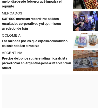
mejor día desde febrero: qué impulsa el
repunte
MERCADOS
S&P 500 marca un récord tras sólidos
resultados corporativos y el optimismo
alrededor de Irán
COLOMBIA
Las razones por las que el peso colombiano
está siendo tan atractivo
ARGENTINA
Precios de bonos sugieren dinámica alcista
para el dólar en Argentina pese a intervención
oficial