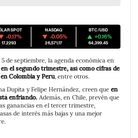
ÓLAR SPOT
NASDAQ
BTC/USD
-0.17%
-0.05%
+0.16%
17.2293
26,571.17
64,399.45
 5 de septiembre, la agenda económica en
 en el segundo trimestre, así como cifras de
n en Colombia y Perú
, entre otros.
ana Dupita y Felipe Hernández, creen que
en
stá enfriando.
Además, en Chile, prevén que
as ganancias en el tercer trimestre,
asas de interés más bajas y una mejor
re.