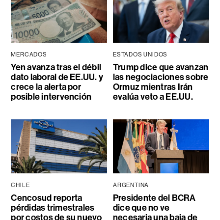
MERCADOS
ESTADOS UNIDOS
Yen avanza tras el débil
Trump dice que avanzan
dato laboral de EE.UU. y
las negociaciones sobre
crece la alerta por
Ormuz mientras Irán
posible intervención
evalúa veto a EE.UU.
CHILE
ARGENTINA
Cencosud reporta
Presidente del BCRA
pérdidas trimestrales
dice que no ve
por costos de su nuevo
necesaria una baja de