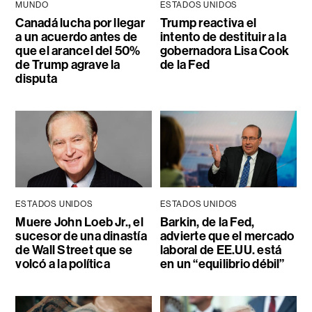
MUNDO
ESTADOS UNIDOS
Canadá lucha por llegar
Trump reactiva el
a un acuerdo antes de
intento de destituir a la
que el arancel del 50%
gobernadora Lisa Cook
de Trump agrave la
de la Fed
disputa
ESTADOS UNIDOS
ESTADOS UNIDOS
Muere John Loeb Jr., el
Barkin, de la Fed,
sucesor de una dinastía
advierte que el mercado
de Wall Street que se
laboral de EE.UU. está
volcó a la política
en un “equilibrio débil”