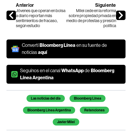
Anterior
Siguiente
Jóvenes que operan en bolsa
Milei cede en la reforma
a diario reportan más
sobre propiedad privada en
sentimientos de fracaso,
medio de protestas y presión
según estudio
política
Convertí
Bloomberg Línea
en su fuente de
noticias
aquí
Seguínos en el canal
WhatsApp
de
Bloomberg
Línea Argentina
Temas de este artículo
Las noticias del día
Bloomberg Línea
Bloomberg Línea Argentina
Retenciones
Javier Milei