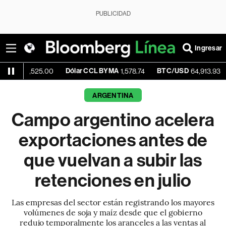
PUBLICIDAD
Ingresar
Dólar CCL BYMA
BTC/USD
-0.19%
525.00
1,578.74
64,913.93
ARGENTINA
Campo argentino acelera
exportaciones antes de
que vuelvan a subir las
retenciones en julio
Las empresas del sector están registrando los mayores
volúmenes de soja y maíz desde que el gobierno
redujo temporalmente los aranceles a las ventas al