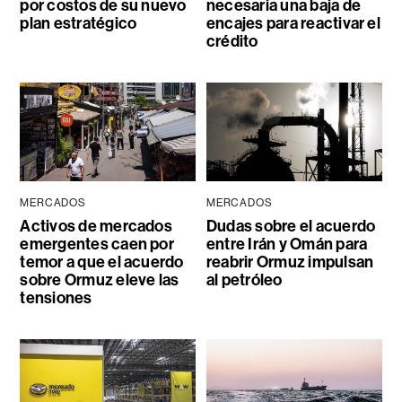
por costos de su nuevo
necesaria una baja de
plan estratégico
encajes para reactivar el
crédito
MERCADOS
MERCADOS
Activos de mercados
Dudas sobre el acuerdo
emergentes caen por
entre Irán y Omán para
temor a que el acuerdo
reabrir Ormuz impulsan
sobre Ormuz eleve las
al petróleo
tensiones