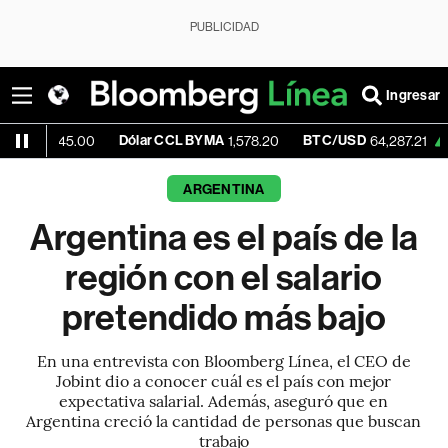
PUBLICIDAD
Ingresar
Dólar CCL BYMA
BTC/USD
+0.86%
45.00
1,578.20
64,287.21
ARGENTINA
Argentina es el país de la
región con el salario
pretendido más bajo
En una entrevista con Bloomberg Línea, el CEO de
Jobint dio a conocer cuál es el país con mejor
expectativa salarial. Además, aseguró que en
Argentina creció la cantidad de personas que buscan
trabajo