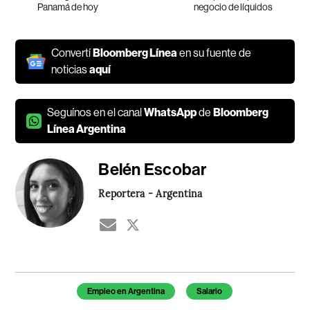
Panamá de hoy
negocio de líquidos
Convertí
Bloomberg Línea
en su fuente de
noticias
aquí
Seguínos en el canal
WhatsApp
de
Bloomberg
Línea Argentina
Belén Escobar
Reportera - Argentina
Temas de este artículo
Empleo en Argentina
Salario