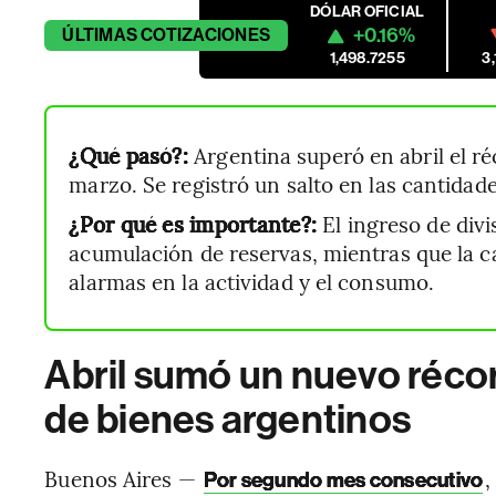
DÓLAR OFICIAL
+0.16%
ÚLTIMAS
COTIZACIONES
1,498.7255
3
¿Qué pasó?:
Argentina superó en abril el r
marzo. Se registró un salto en las cantidade
¿Por qué es importante?:
El ingreso de div
acumulación de reservas, mientras que la 
alarmas en la actividad y el consumo.
Abril sumó un nuevo réco
de bienes argentinos
Buenos Aires —
,
Por segundo mes consecutivo