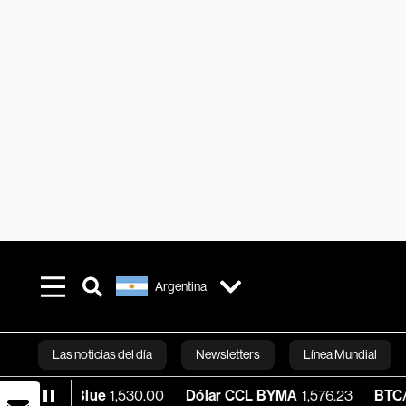
Argentina
Las noticias del día
Newsletters
Línea Mundial
ar Blue
1,530.00
Dólar CCL BYMA
1,576.23
BTC/USD
64,
Bloomberg 