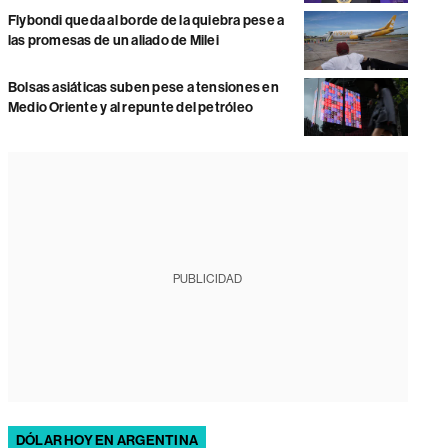
Flybondi queda al borde de la quiebra pese a
las promesas de un aliado de Milei
Bolsas asiáticas suben pese a tensiones en
Medio Oriente y al repunte del petróleo
PUBLICIDAD
DÓLAR HOY EN ARGENTINA