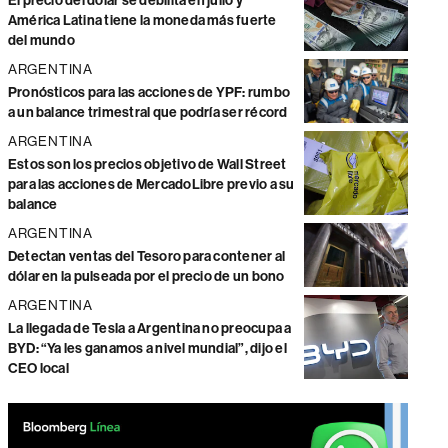
El precio del dólar se debilita en julio y
América Latina tiene la moneda más fuerte
del mundo
ARGENTINA
Pronósticos para las acciones de YPF: rumbo
a un balance trimestral que podría ser récord
ARGENTINA
Estos son los precios objetivo de Wall Street
para las acciones de MercadoLibre previo a su
balance
ARGENTINA
Detectan ventas del Tesoro para contener al
dólar en la pulseada por el precio de un bono
ARGENTINA
La llegada de Tesla a Argentina no preocupa a
BYD: “Ya les ganamos a nivel mundial”, dijo el
CEO local