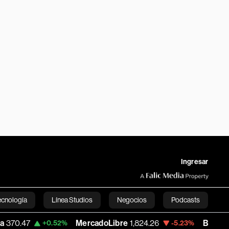
Ingresar
ecnología
Línea Studios
Negocios
Podcasts
MercadoLibre
1,824.26
Banco de Bogot
+0.52%
-5.23%
English