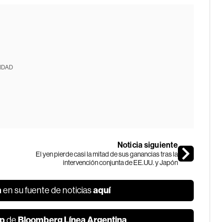
IDAD
Noticia siguiente
El yen pierde casi la mitad de sus ganancias tras la
intervención conjunta de EE.UU. y Japón
a
aquí
en su fuente de noticias
p
Bloomberg Línea Argentina
de