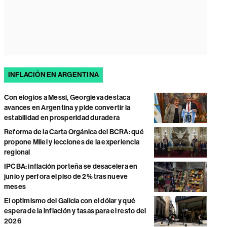
INFLACIÓN EN ARGENTINA
Con elogios a Messi, Georgieva destaca
avances en Argentina y pide convertir la
estabilidad en prosperidad duradera
Reforma de la Carta Orgánica del BCRA: qué
propone Milei y lecciones de la experiencia
regional
IPCBA: inflación porteña se desacelera en
junio y perfora el piso de 2% tras nueve
meses
El optimismo del Galicia con el dólar y qué
espera de la inflación y tasas para el resto del
2026