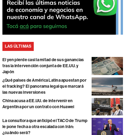
LAS ÚLTIMAS
El yen pierde casi la mitad de sus ganancias
tras la intervención conjunta de EE.UU. y
Japón
¿Qué países de América Latina apuestan por
el fracking? El panorama legal que marcará
las nuevas inversiones
China acusa a EE.UU. de intervenir en
Argentina por un contrato con Huawei
La consultora que anticipó el TACO de Trump
le pone fecha a otra escalada con Irán:
¿cuándo será?