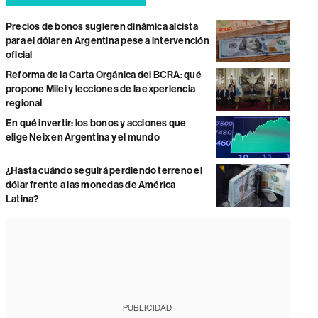
Precios de bonos sugieren dinámica alcista
para el dólar en Argentina pese a intervención
oficial
Reforma de la Carta Orgánica del BCRA: qué
propone Milei y lecciones de la experiencia
regional
En qué invertir: los bonos y acciones que
elige Neix en Argentina y el mundo
¿Hasta cuándo seguirá perdiendo terreno el
dólar frente a las monedas de América
Latina?
PUBLICIDAD