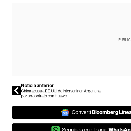
PUBLIC
Noticia anterior
China acusa a EE.UU. de intervenir en Argentina
por un contrato con Huawei
Bloomberg Líne
Convertí
WhatsAp
Seguínos en el canal