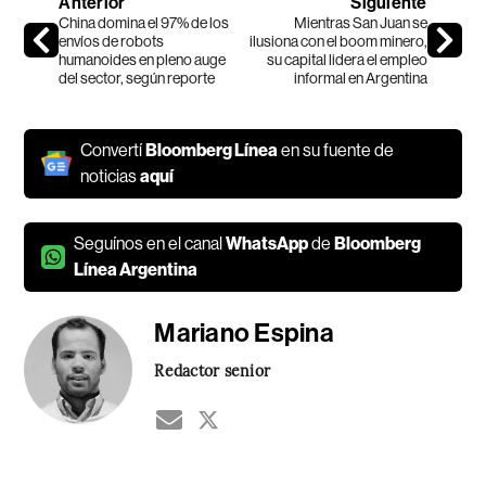
Anterior
Siguiente
China domina el 97% de los
Mientras San Juan se
envíos de robots
ilusiona con el boom minero,
humanoides en pleno auge
su capital lidera el empleo
del sector, según reporte
informal en Argentina
Convertí
Bloomberg Línea
en su fuente de
noticias
aquí
Seguínos en el canal
WhatsApp
de
Bloomberg
Línea Argentina
Mariano Espina
Redactor senior