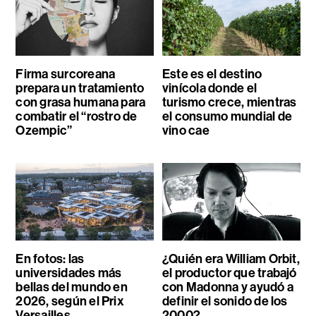
Firma surcoreana
Este es el destino
prepara un tratamiento
vinícola donde el
con grasa humana para
turismo crece, mientras
combatir el “rostro de
el consumo mundial de
Ozempic”
vino cae
En fotos: las
¿Quién era William Orbit,
universidades más
el productor que trabajó
bellas del mundo en
con Madonna y ayudó a
2026, según el Prix
definir el sonido de los
Versailles
2000?