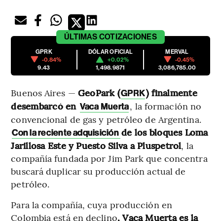
ÚLTIMAS
COTIZACIONES
GPRK
DÓLAR OFICIAL
MERVAL
-0.84%
+0.02%
-0.45%
9.43
1,498.9871
3,086,785.00
Buenos Aires —
GeoPark (
) finalmente
GPRK
desembarcó en
, la formación no
Vaca Muerta
convencional de gas y petróleo de Argentina.
de los bloques Loma
Con la reciente adquisición
Jarillosa Este y Puesto Silva a Pluspetrol
, la
compañía fundada por Jim Park que concentra
buscará duplicar su producción actual de
petróleo.
Para la compañía, cuya producción en
Colombia está en declino
, Vaca Muerta es la