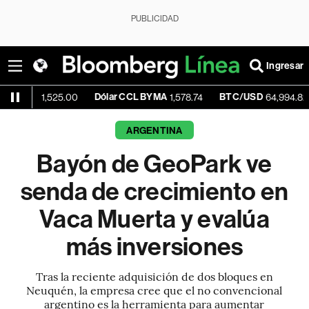
PUBLICIDAD
Ingresar
Dólar CCL BYMA
BTC/USD
-0.17%
,525.00
1,578.74
64,994.82
ARGENTINA
Bayón de GeoPark ve
senda de crecimiento en
Vaca Muerta y evalúa
más inversiones
Tras la reciente adquisición de dos bloques en
Neuquén, la empresa cree que el no convencional
argentino es la herramienta para aumentar