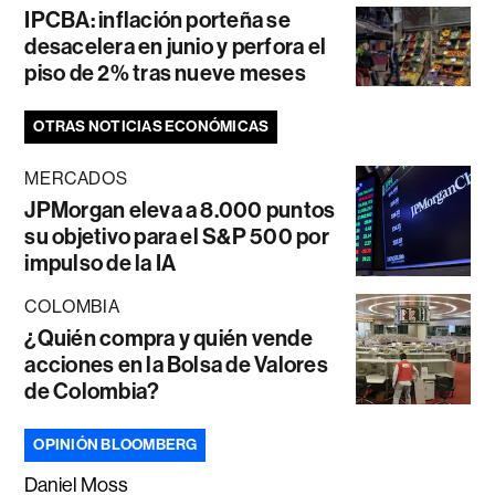
IPCBA: inflación porteña se
desacelera en junio y perfora el
piso de 2% tras nueve meses
OTRAS NOTICIAS ECONÓMICAS
MERCADOS
JPMorgan eleva a 8.000 puntos
su objetivo para el S&P 500 por
impulso de la IA
COLOMBIA
¿Quién compra y quién vende
acciones en la Bolsa de Valores
de Colombia?
OPINIÓN BLOOMBERG
Daniel Moss