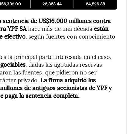
,156,332.00
26,363.44
64,826.38
 sentencia de US$16.000 millones contra
era YPF SA
hace más de una década
están
e efectivo
, según fuentes con conocimiento
 es la principal parte interesada en el caso,
egociables
, dadas las agotadas reservas
aron las fuentes, que pidieron no ser
arácter privado.
La firma adquirió los
millones de antiguos accionistas de YPF y
e paga la sentencia completa.