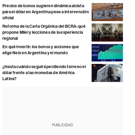
Precios de bonos sugieren dinámica alcista
para el dólar en Argentina pese a intervención
oficial
Reforma de la Carta Orgánica del BCRA: qué
propone Milei y lecciones de la experiencia
regional
En qué invertir: los bonos y acciones que
elige Neix en Argentina y el mundo
¿Hasta cuándo seguirá perdiendo terreno el
dólar frente a las monedas de América
Latina?
PUBLICIDAD