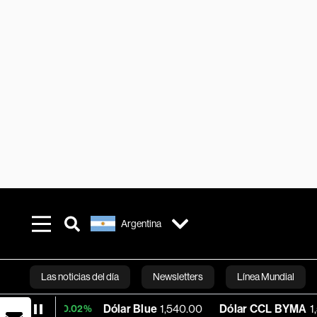
Argentina
Las noticias del día
Newsletters
Línea Mundial
Dólar Blue
1,540.00
Dólar CCL BYMA
1,575.06
+0.02%
Bloomberg 