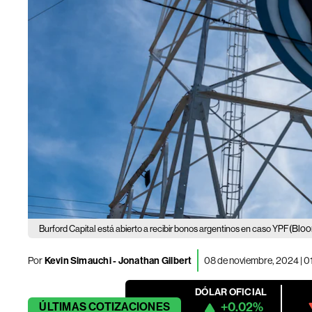
(Bloo
Burford Capital está abierto a recibir bonos argentinos en caso YPF
Por
Kevin Simauchi - Jonathan Gilbert
08 de noviembre, 2024 | 
DÓLAR OFICIAL
+0.02%
ÚLTIMAS
COTIZACIONES