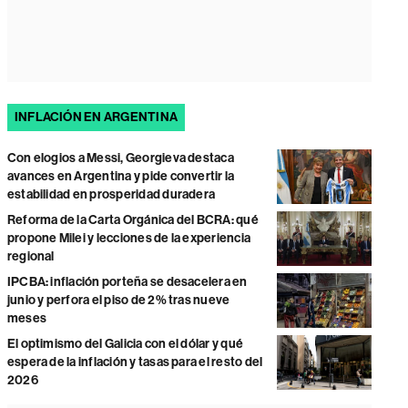
INFLACIÓN EN ARGENTINA
Con elogios a Messi, Georgieva destaca
avances en Argentina y pide convertir la
estabilidad en prosperidad duradera
Reforma de la Carta Orgánica del BCRA: qué
propone Milei y lecciones de la experiencia
regional
IPCBA: inflación porteña se desacelera en
junio y perfora el piso de 2% tras nueve
meses
El optimismo del Galicia con el dólar y qué
espera de la inflación y tasas para el resto del
2026