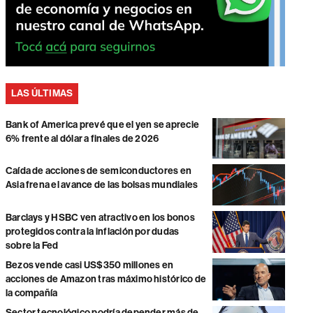
LAS ÚLTIMAS
Bank of America prevé que el yen se aprecie
6% frente al dólar a finales de 2026
Caída de acciones de semiconductores en
Asia frena el avance de las bolsas mundiales
Barclays y HSBC ven atractivo en los bonos
protegidos contra la inflación por dudas
sobre la Fed
Bezos vende casi US$350 millones en
acciones de Amazon tras máximo histórico de
la compañía
Sector tecnológico podría depender más de