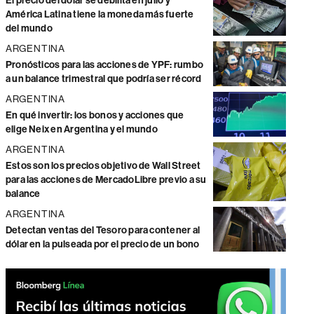
El precio del dólar se debilita en julio y
América Latina tiene la moneda más fuerte
del mundo
ARGENTINA
Pronósticos para las acciones de YPF: rumbo
a un balance trimestral que podría ser récord
ARGENTINA
En qué invertir: los bonos y acciones que
elige Neix en Argentina y el mundo
ARGENTINA
Estos son los precios objetivo de Wall Street
para las acciones de MercadoLibre previo a su
balance
ARGENTINA
Detectan ventas del Tesoro para contener al
dólar en la pulseada por el precio de un bono