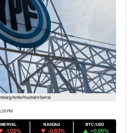
mberg/Anita Pouchard Serra)
01:26 PM
MERVAL
NASDAQ
BTC/USD
-1.02%
-0.83%
+0.06%