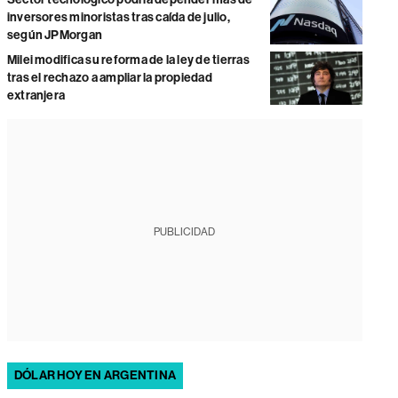
inversores minoristas tras caída de julio,
según JPMorgan
Milei modifica su reforma de la ley de tierras
tras el rechazo a ampliar la propiedad
extranjera
PUBLICIDAD
DÓLAR HOY EN ARGENTINA