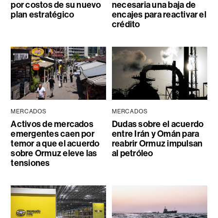
por costos de su nuevo
necesaria una baja de
plan estratégico
encajes para reactivar el
crédito
MERCADOS
MERCADOS
Activos de mercados
Dudas sobre el acuerdo
emergentes caen por
entre Irán y Omán para
temor a que el acuerdo
reabrir Ormuz impulsan
sobre Ormuz eleve las
al petróleo
tensiones