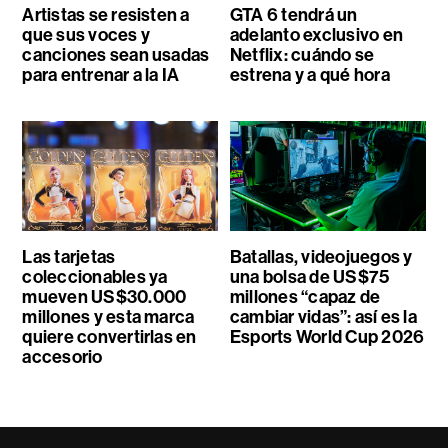
Artistas se resisten a
GTA 6 tendrá un
que sus voces y
adelanto exclusivo en
canciones sean usadas
Netflix: cuándo se
para entrenar a la IA
estrena y a qué hora
Las tarjetas
Batallas, videojuegos y
coleccionables ya
una bolsa de US$75
mueven US$30.000
millones “capaz de
millones y esta marca
cambiar vidas”: así es la
quiere convertirlas en
Esports World Cup 2026
accesorio