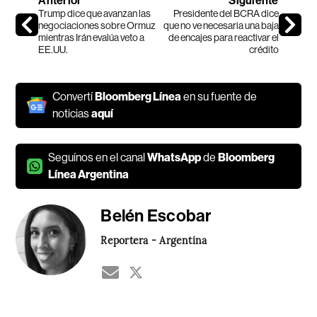
Anterior
Siguiente
Trump dice que avanzan las
Presidente del BCRA dice
negociaciones sobre Ormuz
que no ve necesaria una baja
mientras Irán evalúa veto a
de encajes para reactivar el
EE.UU.
crédito
Convertí
Bloomberg Línea
en su fuente de
noticias
aquí
Seguínos en el canal
WhatsApp
de
Bloomberg
Línea Argentina
Belén Escobar
Reportera - Argentina