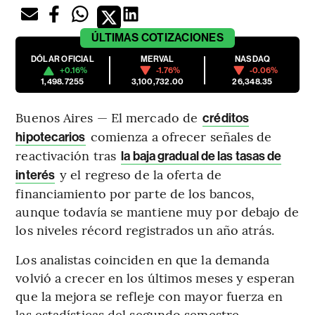
ÚLTIMAS
COTIZACIONES
DÓLAR OFICIAL
MERVAL
NASDAQ
+0.16%
-1.76%
-0.06%
1,498.7255
3,100,732.00
26,348.35
Buenos Aires — El mercado de
créditos
comienza a ofrecer señales de
hipotecarios
reactivación tras
la baja gradual de las tasas de
y el regreso de la oferta de
interés
financiamiento por parte de los bancos,
aunque todavía se mantiene muy por debajo de
los niveles récord registrados un año atrás.
Los analistas coinciden en que la demanda
volvió a crecer en los últimos meses y esperan
que la mejora se refleje con mayor fuerza en
las estadísticas del segundo semestre,