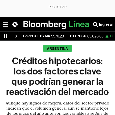
PUBLICIDAD
Ingresar
Dólar CCL BYMA
BTC/USD
+0.98%
E
0
1,576.23
65,026.65
ARGENTINA
Créditos hipotecarios:
los dos factores clave
que podrían generar la
reactivación del mercado
Aunque hay signos de mejora, datos del sector privado
indican que el volumen general aún se mantiene lejos
de los picos del año anterior. Las variables a seguir de