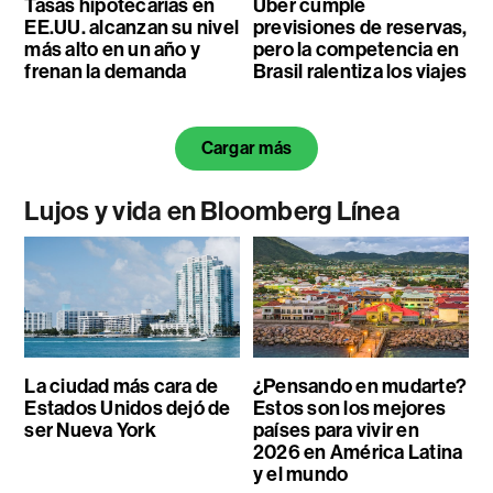
Tasas hipotecarias en
Uber cumple
EE.UU. alcanzan su nivel
previsiones de reservas,
más alto en un año y
pero la competencia en
frenan la demanda
Brasil ralentiza los viajes
Cargar más
Lujos y vida en Bloomberg Línea
La ciudad más cara de
¿Pensando en mudarte?
Estados Unidos dejó de
Estos son los mejores
ser Nueva York
países para vivir en
2026 en América Latina
y el mundo