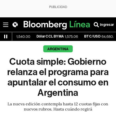
PUBLICIDAD
Ingresar
Dólar CCL BYMA
BTC/USD
-0.1
1,540.00
1,575.06
64,680.50
ARGENTINA
Cuota simple: Gobierno
relanza el programa para
apuntalar el consumo en
Argentina
La nueva edición contempla hasta 12 cuotas fijas con
nuevos rubros. Hasta cuándo regirá