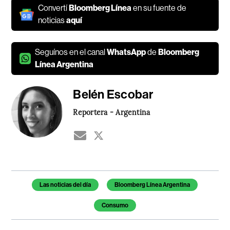
Convertí
Bloomberg Línea
en su fuente de
noticias
aquí
Seguínos en el canal
WhatsApp
de
Bloomberg
Línea Argentina
Belén Escobar
Reportera - Argentina
Temas de este artículo
Las noticias del día
Bloomberg Línea Argentina
Consumo