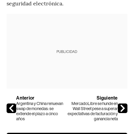
seguridad electrónica.
PUBLICIDAD
Anterior
Siguiente
Argentina y China renuevan
MercadoLibre se hunde en
swap de monedas: se
Wall Street pese a superar
extiende el plazo a cinco
expectativas de facturación y
años
ganancia neta