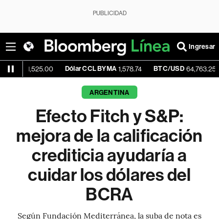
PUBLICIDAD
Ingresar
Dólar CCL BYMA
BTC/USD
-0.42%
,525.00
1,578.74
64,763.25
ARGENTINA
Efecto Fitch y S&P:
mejora de la calificación
crediticia ayudaría a
cuidar los dólares del
BCRA
Según Fundación Mediterránea, la suba de nota es