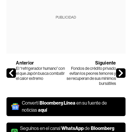
PUBLICIDAD
Anterior
Siguiente
El “refrigerador humano” con
Fondos de crédito privado
el que Japón busca combatir
evitan los peores temores y
el calor extremo
se recuperan de sus mínimos
bursátiles
Convertí
Bloomberg Línea
en su fuente de
noticias
aquí
Seguínos en el canal
WhatsApp
de
Bloomberg