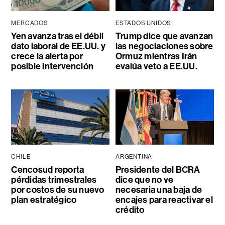
MERCADOS
ESTADOS UNIDOS
Yen avanza tras el débil
Trump dice que avanzan
dato laboral de EE.UU. y
las negociaciones sobre
crece la alerta por
Ormuz mientras Irán
posible intervención
evalúa veto a EE.UU.
CHILE
ARGENTINA
Cencosud reporta
Presidente del BCRA
pérdidas trimestrales
dice que no ve
por costos de su nuevo
necesaria una baja de
plan estratégico
encajes para reactivar el
crédito