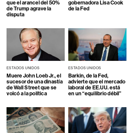
que el arancel del 50%
gobernadora Lisa Cook
de Trump agrave la
de la Fed
disputa
ESTADOS UNIDOS
ESTADOS UNIDOS
Muere John Loeb Jr., el
Barkin, de la Fed,
sucesor de una dinastía
advierte que el mercado
de Wall Street que se
laboral de EE.UU. está
volcó a la política
en un “equilibrio débil”