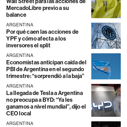
Wall Street para las acciones de
MercadoLibre previo a su
balance
ARGENTINA
Por qué caen las acciones de
YPF y cómo afecta a los
inversores el split
ARGENTINA
Economistas anticipan caída del
PBI de Argentina en el segundo
trimestre: “sorprendió a la baja”
ARGENTINA
La llegada de Tesla a Argentina
no preocupa a BYD: “Ya les
ganamos a nivel mundial”, dijo el
CEO local
ARGENTINA