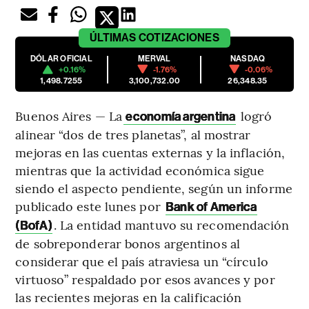
ÚLTIMAS
COTIZACIONES
DÓLAR OFICIAL
MERVAL
NASDAQ
+0.16%
-1.76%
-0.06%
1,498.7255
3,100,732.00
26,348.35
Buenos Aires — La
logró
economía argentina
alinear “dos de tres planetas”, al mostrar
mejoras en las cuentas externas y la inflación,
mientras que la actividad económica sigue
siendo el aspecto pendiente, según un informe
publicado este lunes por
Bank of America
. La entidad mantuvo su recomendación
(BofA)
de sobreponderar bonos argentinos al
considerar que el país atraviesa un “círculo
virtuoso” respaldado por esos avances y por
las recientes mejoras en la calificación