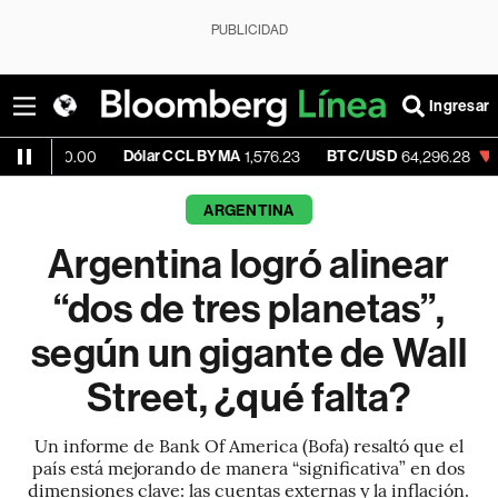
PUBLICIDAD
Ingresar
Dólar CCL BYMA
BTC/USD
-0.15%
ET
00
1,576.23
64,296.28
ARGENTINA
Argentina logró alinear
“dos de tres planetas”,
según un gigante de Wall
Street, ¿qué falta?
Un informe de Bank Of America (Bofa) resaltó que el
país está mejorando de manera “significativa” en dos
dimensiones clave: las cuentas externas y la inflación.