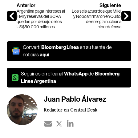
Anterior
Siguiente
Argentina paga intereses al
Los seis acuerdos que Milei
FMI y reservas del BCRA
y Noboa firmaron en Quito:
quedan por debajo de los
de energía nuclear a
US$50.000 millones
ciberdefensa
Convertí
Bloomberg Línea
en su fuente de
noticias
aquí
Seguínos en el canal
WhatsApp
de
Bloomberg
Línea Argentina
Juan Pablo Álvarez
Redactor en Central Desk.