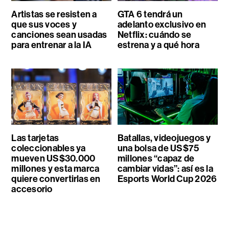
Artistas se resisten a
GTA 6 tendrá un
que sus voces y
adelanto exclusivo en
canciones sean usadas
Netflix: cuándo se
para entrenar a la IA
estrena y a qué hora
Las tarjetas
Batallas, videojuegos y
coleccionables ya
una bolsa de US$75
mueven US$30.000
millones “capaz de
millones y esta marca
cambiar vidas”: así es la
quiere convertirlas en
Esports World Cup 2026
accesorio