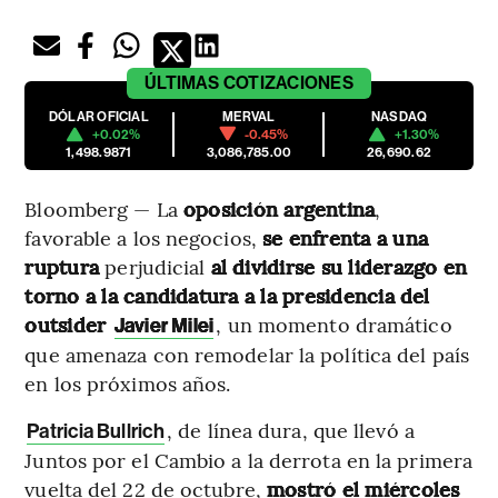
ÚLTIMAS
COTIZACIONES
DÓLAR OFICIAL
MERVAL
NASDAQ
+0.02%
-0.45%
+1.30%
1,498.9871
3,086,785.00
26,690.62
Bloomberg — La
oposición argentina
,
favorable a los negocios,
se enfrenta a una
ruptura
perjudicial
al dividirse su liderazgo en
torno a la candidatura a la presidencia del
outsider
, un momento dramático
Javier Milei
que amenaza con remodelar la política del país
en los próximos años.
, de línea dura, que llevó a
Patricia Bullrich
Juntos por el Cambio a la derrota en la primera
vuelta del 22 de octubre,
mostró el miércoles