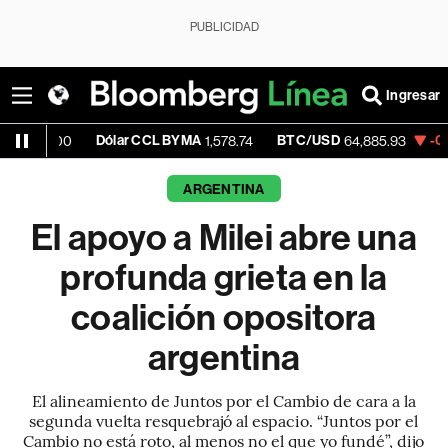
PUBLICIDAD
Ingresar
Dólar CCL BYMA
BTC/USD
-0.08%
ETH
1,578.74
64,885.93
ARGENTINA
El apoyo a Milei abre una
profunda grieta en la
coalición opositora
argentina
El alineamiento de Juntos por el Cambio de cara a la
segunda vuelta resquebrajó al espacio. “Juntos por el
Cambio no está roto, al menos no el que yo fundé”, dijo