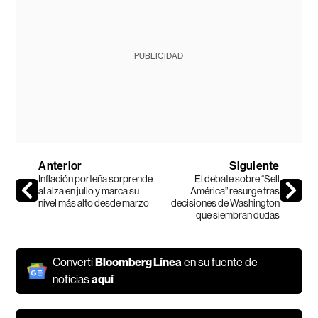
PUBLICIDAD
Anterior
Siguiente
Inflación porteña sorprende
El debate sobre “Sell
al alza en julio y marca su
América” resurge tras
nivel más alto desde marzo
decisiones de Washington
que siembran dudas
Convertí
Bloomberg Línea
en su fuente de
noticias
aquí