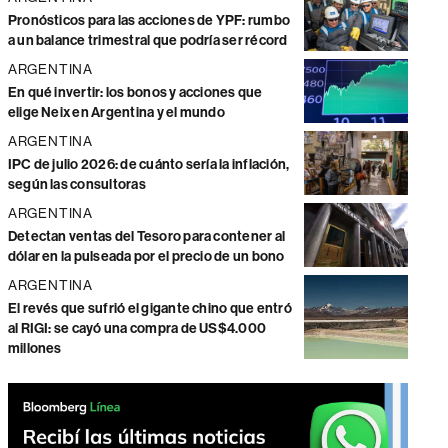
Pronósticos para las acciones de YPF: rumbo
a un balance trimestral que podría ser récord
ARGENTINA
En qué invertir: los bonos y acciones que
elige Neix en Argentina y el mundo
ARGENTINA
IPC de julio 2026: de cuánto sería la inflación,
según las consultoras
ARGENTINA
Detectan ventas del Tesoro para contener al
dólar en la pulseada por el precio de un bono
ARGENTINA
El revés que sufrió el gigante chino que entró
al RIGI: se cayó una compra de US$4.000
millones