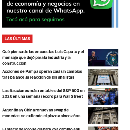
LAS ÚLTIMAS
Qué piensa de las encuestas Luis Caputo y el
mensaje que dejó para la industria y la
construcción
Acciones de Pampa operan casi sin cambios
tras balance: la reacción de los analistas
Las 5 acciones más rentables del S&P 500 en
2026 en una semana récord para Wall Street
Argentina y China renuevan swap de
monedas: se extiende el plazo a cinco años
El precio del oro se dispara y va camino a su