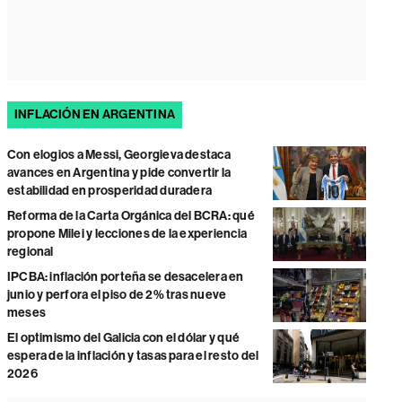
INFLACIÓN EN ARGENTINA
Con elogios a Messi, Georgieva destaca
avances en Argentina y pide convertir la
estabilidad en prosperidad duradera
Reforma de la Carta Orgánica del BCRA: qué
propone Milei y lecciones de la experiencia
regional
IPCBA: inflación porteña se desacelera en
junio y perfora el piso de 2% tras nueve
meses
El optimismo del Galicia con el dólar y qué
espera de la inflación y tasas para el resto del
2026