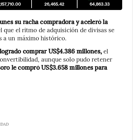
,157,710.00
26,465.42
64,863.33
lunes su racha compradora y aceleró la
 que el ritmo de adquisición de divisas se
s a un máximo histórico.
 logrado comprar US$4.386 millones,
el
convertibilidad, aunque solo pudo retener
soro le compró US$3.658 millones para
IDAD