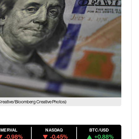
reative/Bloomberg Creative Photos)
MERVAL
NASDAQ
BTC/USD
-0.98%
-0.45%
+0.88%