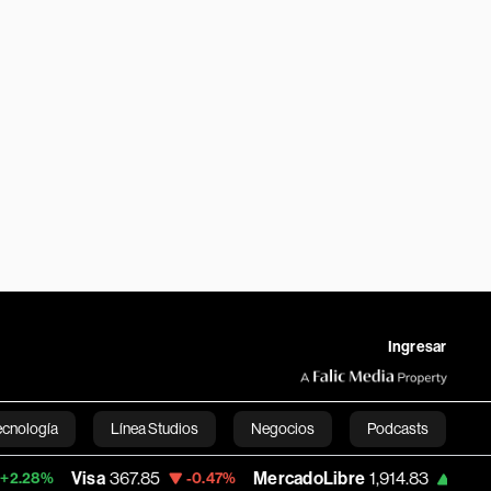
Ingresar
ecnología
Línea Studios
Negocios
Podcasts
isa
367.85
MercadoLibre
1,914.83
Banco
-0.47%
+1.31%
English