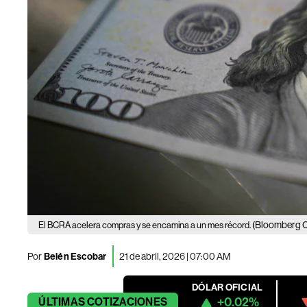
(Bloomberg C
El BCRA acelera compras y se encamina a un mes récord.
Por
Belén Escobar
21 de abril, 2026 | 07:00 AM
DÓLAR OFICIAL
+0.02%
ÚLTIMAS
COTIZACIONES