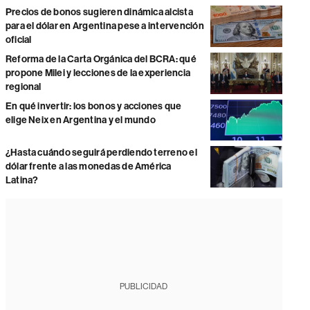
Precios de bonos sugieren dinámica alcista
para el dólar en Argentina pese a intervención
oficial
Reforma de la Carta Orgánica del BCRA: qué
propone Milei y lecciones de la experiencia
regional
En qué invertir: los bonos y acciones que
elige Neix en Argentina y el mundo
¿Hasta cuándo seguirá perdiendo terreno el
dólar frente a las monedas de América
Latina?
PUBLICIDAD