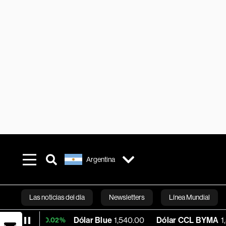
Argentina
Las noticias del día
Newsletters
Línea Mundial
Dólar Blue
1,540.00
Dólar CCL BYMA
1,574.46
+0.02%
Bloomberg 