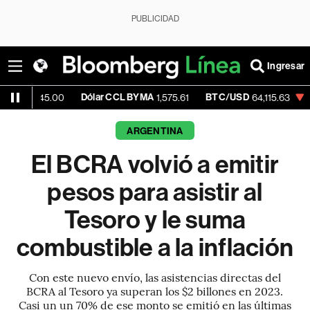
PUBLICIDAD
Ingresar
Dólar CCL BYMA
BTC/USD
-0.28%
E
5.00
1,575.61
64,115.63
ARGENTINA
El BCRA volvió a emitir
pesos para asistir al
Tesoro y le suma
combustible a la inflación
Con este nuevo envío, las asistencias directas del
BCRA al Tesoro ya superan los $2 billones en 2023.
Casi un un 70% de ese monto se emitió en las últimas