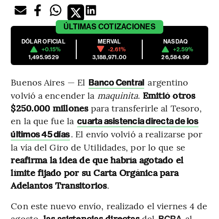
ÚLTIMAS
COTIZACIONES
DÓLAR OFICIAL
MERVAL
NASDAQ
+0.15%
-2.61%
+2.59%
1,495.9529
3,188,971.00
26,584.99
Buenos Aires — El
argentino
Banco Central
volvió a encender la
maquinita
.
Emitió otros
$250.000 millones
para transferirle al Tesoro,
en la que fue la
cuarta asistencia directa de los
. El envío volvió a realizarse por
últimos 45 días
la vía del Giro de Utilidades, por lo que se
reafirma la idea de que habría agotado el
límite fijado por su Carta Orgánica para
Adelantos Transitorios
.
Con este nuevo envío, realizado el viernes 4 de
agosto,
las asistencias directas
del
al
BCRA