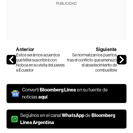
PUBLICIDAD
Anterior
Siguiente
Estos serán los acuerdos
Se normalizan los puertos
que Milei suscribirá con
tras el conflicto que amenazó
Noboa en su visita del jueves
el abastecimiento de
a Ecuador
combustible
Convertí
Bloomberg Línea
en su fuente de
noticias
aquí
Seguínos en el canal
WhatsApp
de
Bloomberg
Línea Argentina