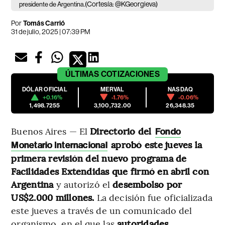
(Cortesía: @KGeorgieva)
presidente de Argentina.
Por
Tomás Carrió
31 de julio, 2025 | 07:39 PM
ÚLTIMAS
COTIZACIONES
DÓLAR OFICIAL
MERVAL
NASDAQ
+0.16%
-1.76%
-0.06%
1,498.7255
3,100,732.00
26,348.35
Buenos Aires — El
Directorio del
Fondo
aprobó este jueves la
Monetario Internacional
primera revisión del nuevo programa de
Facilidades Extendidas que firmó en abril con
Argentina
y autorizó el
desembolso por
US$2.000 millones.
La decisión fue oficializada
este jueves a través de un comunicado del
organismo, en el que las
autoridades