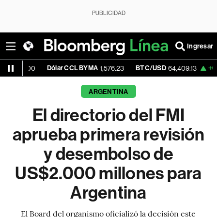
PUBLICIDAD
Ingresar
Dólar CCL BYMA
BTC/USD
+0.03%
.00
1,576.23
64,409.13
ARGENTINA
El directorio del FMI
aprueba primera revisión
y desembolso de
US$2.000 millones para
Argentina
El Board del organismo oficializó la decisión este