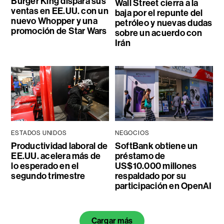
Burger King dispara sus
Wall Street cierra a la
ventas en EE.UU. con un
baja por el repunte del
nuevo Whopper y una
petróleo y nuevas dudas
promoción de Star Wars
sobre un acuerdo con
Irán
ESTADOS UNIDOS
NEGOCIOS
Productividad laboral de
SoftBank obtiene un
EE.UU. acelera más de
préstamo de
lo esperado en el
US$10.000 millones
segundo trimestre
respaldado por su
participación en OpenAI
Cargar más