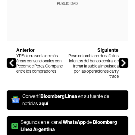
PUBLICIDAD
Anterior
Siguiente
YPF cierra venta de más
Peso colombiano desafía los
áreas convencionales con
intentos del banco central de
Pecom de Perez Companc
frenar la subida impulsada
entre los compradores
por las operaciones carry
trade
Convertí
Bloomberg Línea
en su fuente de
noticias
aquí
Seguínos en el canal
WhatsApp
de
Bloomberg
Línea Argentina