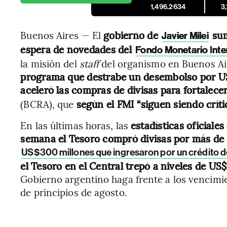
1,496.2634
3
Buenos Aires — El
gobierno de
sum
Javier Milei
espera de novedades del
Fondo Monetario Inte
la misión del
staff
del organismo en Buenos Ai
programa
que destrabe un desembolso por U
aceleró las compras de divisas
para fortalecer
(BCRA), que
según el FMI
“siguen siendo crít
En las últimas horas, las
estadísticas oficiale
semana el Tesoro compró divisas por más de
US$300 millones que ingresaron por un crédito 
el Tesoro en el Central trepó a niveles de US$
Gobierno argentino haga frente a los vencimi
de principios de agosto.