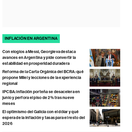
INFLACIÓN EN ARGENTINA
Con elogios a Messi, Georgieva destaca
avances en Argentina y pide convertir la
estabilidad en prosperidad duradera
Reforma de la Carta Orgánica del BCRA: qué
propone Milei y lecciones de la experiencia
regional
IPCBA: inflación porteña se desacelera en
junio y perfora el piso de 2% tras nueve
meses
El optimismo del Galicia con el dólar y qué
espera de la inflación y tasas para el resto del
2026