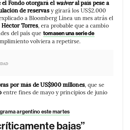
e el Fondo otorgará el
waiver
al país pese a
lación de reservas
y girará los US$2.000
explicado a Bloomberg Línea un mes atrás el
,
Héctor Torres
, era probable que a cambio
dades del país que
tomasen una serie de
mplimiento volviera a repetirse.
IDAD
pras por más de US$900 millones
, que se
ló
entre fines de mayo y principios de junio
rograma argentino este martes
ríticamente bajas”