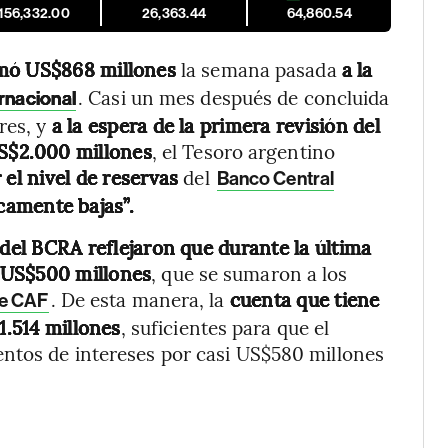
,156,332.00
26,363.44
64,860.54
ó US$868 millones
la semana pasada
a la
. Casi un mes después de concluida
rnacional
res, y
a la espera de la primera revisión del
S$2.000 millones
, el Tesoro argentino
 el nivel de reservas
del
Banco Central
icamente bajas”.
s del BCRA reflejaron que durante la última
 US$500 millones
, que se sumaron a los
. De esta manera, la
cuenta que tiene
de CAF
1.514 millones
, suficientes para que el
entos de intereses por casi US$580 millones