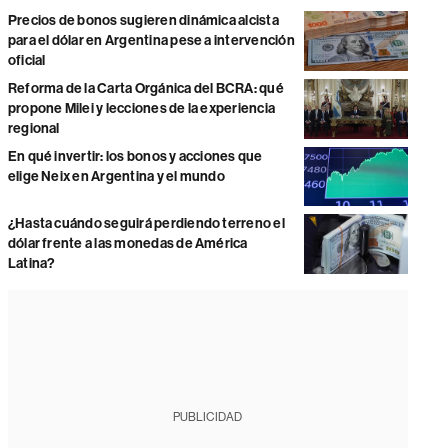
Precios de bonos sugieren dinámica alcista
para el dólar en Argentina pese a intervención
oficial
Reforma de la Carta Orgánica del BCRA: qué
propone Milei y lecciones de la experiencia
regional
En qué invertir: los bonos y acciones que
elige Neix en Argentina y el mundo
¿Hasta cuándo seguirá perdiendo terreno el
dólar frente a las monedas de América
Latina?
PUBLICIDAD