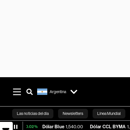
Argentina
Las noticias del día
Newsletters
Línea Mundial
Dólar Blue
1,540.00
Dólar CCL BYMA
1,575.06
+0.02%
Bloomberg 