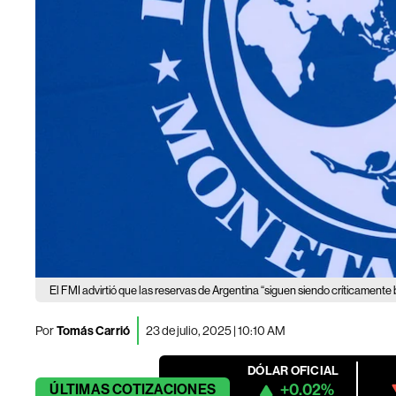
El FMI advirtió que las reservas de Argentina “siguen siendo críticamente 
Por
Tomás Carrió
23 de julio, 2025 | 10:10 AM
DÓLAR OFICIAL
+0.02%
ÚLTIMAS
COTIZACIONES