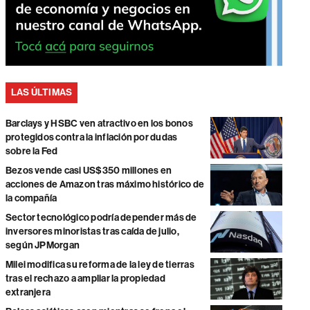
LAS ÚLTIMAS
Barclays y HSBC ven atractivo en los bonos
protegidos contra la inflación por dudas
sobre la Fed
Bezos vende casi US$350 millones en
acciones de Amazon tras máximo histórico de
la compañía
Sector tecnológico podría depender más de
inversores minoristas tras caída de julio,
según JPMorgan
Milei modifica su reforma de la ley de tierras
tras el rechazo a ampliar la propiedad
extranjera