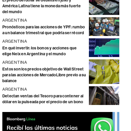
El precio del dólar se debilita en julio y
América Latina tiene la moneda más fuerte
del mundo
ARGENTINA
Pronósticos para las acciones de YPF: rumbo
a un balance trimestral que podría ser récord
ARGENTINA
En qué invertir: los bonos y acciones que
elige Neix en Argentina y el mundo
ARGENTINA
Estos son los precios objetivo de Wall Street
para las acciones de MercadoLibre previo a su
balance
ARGENTINA
Detectan ventas del Tesoro para contener al
dólar en la pulseada por el precio de un bono