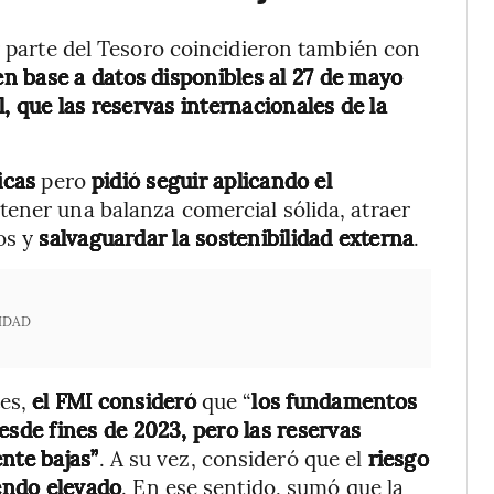
or parte del Tesoro coincidieron también con
 en base a datos disponibles al 27 de mayo
, que las reservas internacionales de la
.
icas
pero
pidió seguir aplicando el
ener una balanza comercial sólida, atraer
os y
salvaguardar la sostenibilidad externa
.
IDAD
tes,
el FMI consideró
que “
los fundamentos
de fines de 2023, pero las reservas
nte bajas”
. A su vez, consideró que el
riesgo
endo elevado
. En ese sentido, sumó que la