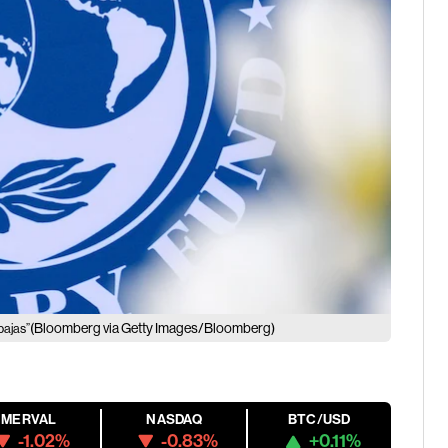
(Bloomberg via Getty Images/Bloomberg)
bajas”
MERVAL
NASDAQ
BTC/USD
-1.02%
-0.83%
+0.11%