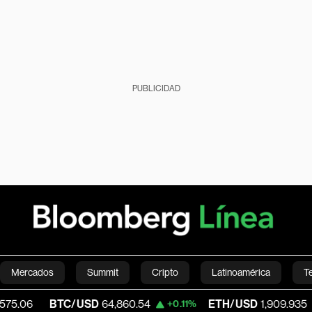
PUBLICIDAD
Mercados
Summit
Cripto
Latinoamérica
T
BTC/USD
64,860.54
ETH/USD
1,909.935
+0.11%
-0.30%
Green
Economía
Estilo de vida
Mundo
Videos