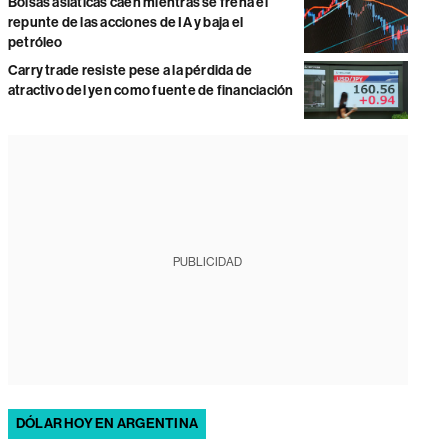
Bolsas asiáticas caen mientras se frena el
repunte de las acciones de IA y baja el
petróleo
Carry trade resiste pese a la pérdida de
atractivo del yen como fuente de financiación
PUBLICIDAD
DÓLAR HOY EN ARGENTINA