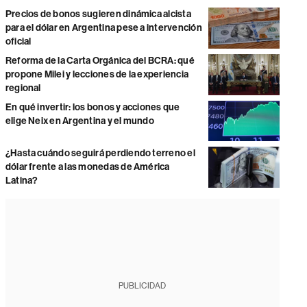
Precios de bonos sugieren dinámica alcista
para el dólar en Argentina pese a intervención
oficial
Reforma de la Carta Orgánica del BCRA: qué
propone Milei y lecciones de la experiencia
regional
En qué invertir: los bonos y acciones que
elige Neix en Argentina y el mundo
¿Hasta cuándo seguirá perdiendo terreno el
dólar frente a las monedas de América
Latina?
PUBLICIDAD