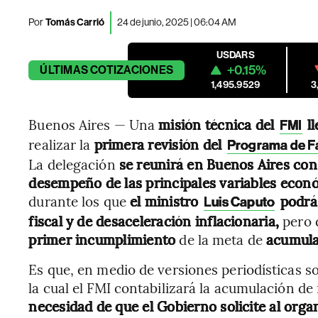
Por
Tomás Carrió
24 de junio, 2025 | 06:04 AM
USDARS
+0.15%
ÚLTIMAS
COTIZACIONES
1,495.9529
3
Buenos Aires — Una
misión técnica del
ll
FMI
realizar la
primera revisión del
Programa de Fa
La delegación
se reunirá en Buenos Aires con 
desempeño de las principales variables econ
durante los que
el ministro
podrá 
Luis Caputo
fiscal y de desaceleración inflacionaria,
pero
primer incumplimiento
de la meta de
acumula
Es que, en medio de versiones periodísticas s
la cual el FMI contabilizará la acumulación de 
necesidad de que el Gobierno solicite al org