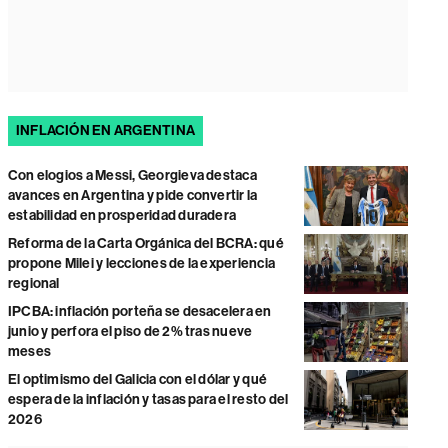
INFLACIÓN EN ARGENTINA
Con elogios a Messi, Georgieva destaca
avances en Argentina y pide convertir la
estabilidad en prosperidad duradera
Reforma de la Carta Orgánica del BCRA: qué
propone Milei y lecciones de la experiencia
regional
IPCBA: inflación porteña se desacelera en
junio y perfora el piso de 2% tras nueve
meses
El optimismo del Galicia con el dólar y qué
espera de la inflación y tasas para el resto del
2026