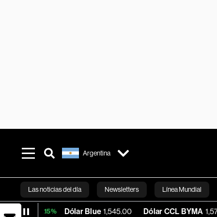
Argentina
Las noticias del día
Newsletters
Línea Mundial
Dólar Blue
1,545.00
Dólar CCL BYMA
1,575.61
BT
+0.15%
Bloomberg 