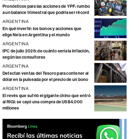
Pronósticos para las acciones de YPF: rumbo
a un balance trimestral que podría ser récord
ARGENTINA
En qué invertir: los bonos y acciones que
elige Neix en Argentina y el mundo
ARGENTINA
IPC de julio 2026: de cuánto sería la inflación,
según las consultoras
ARGENTINA
Detectan ventas del Tesoro para contener al
dólar en la pulseada por el precio de un bono
ARGENTINA
El revés que sufrió el gigante chino que entró
al RIGI: se cayó una compra de US$4.000
millones