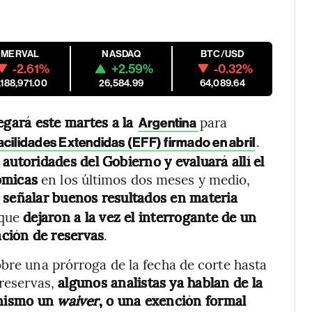
MERVAL
NASDAQ
BTC/USD
-2.61%
+2.59%
-0.32%
,188,971.00
26,584.99
64,089.64
egará este martes a la
para
Argentina
.
cilidades Extendidas (EFF) firmado en abril
autoridades del Gobierno y evaluará allí el
ómicas
en los últimos dos meses y medio,
señalar buenos resultados en materia
 que
dejaron a la vez el interrogante de un
ción de reservas
.
obre una prórroga de la fecha de corte hasta
reservas,
algunos analistas ya hablan de la
anismo un
waiver
, o una exención formal