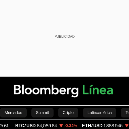
PUBLICIDAD
Mercados
Summit
Cripto
Latinoamérica
T
C/USD
64,089.64
ETH/USD
1,868.945
V
-0.32%
-0.34%
Green
Economía
Estilo de vida
Mundo
Videos