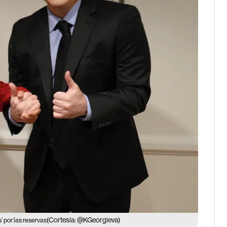
(Cortesía: @KGeorgieva)
’ por las reservas