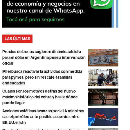
LAS ÚLTIMAS
Precios de bonos sugieren dinámica alcista
para el dólar en Argentina pese a intervención
oficial
Milei busca reactivar la actividad con medida
para pymes, pero sin rescate a familias
endeudadas
Cuáles son los motivos detrás del nuevo
máximo histórico del cobre y hasta dónde
puede llegar
Acciones asiáticas avanzan por la IA mientras
cae el petróleo ante posible acuerdo entre
EE.UU. e Irán