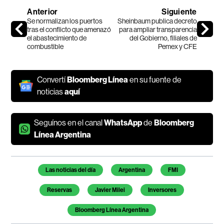
Anterior
Siguiente
Se normalizan los puertos
Sheinbaum publica decreto
tras el conflicto que amenazó
para ampliar transparencia
el abastecimiento de
del Gobierno, filiales de
combustible
Pemex y CFE
Convertí
Bloomberg Línea
en su fuente de
noticias
aquí
Seguínos en el canal
WhatsApp
de
Bloomberg
Línea Argentina
Temas de este artículo
Las noticias del día
Argentina
FMI
Reservas
Javier Milei
Inversores
Bloomberg Línea Argentina