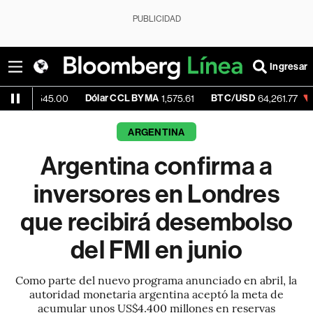
PUBLICIDAD
Ingresar
Dólar CCL BYMA
BTC/USD
-0.06%
45.00
1,575.61
64,261.77
ARGENTINA
Argentina confirma a
inversores en Londres
que recibirá desembolso
del FMI en junio
Como parte del nuevo programa anunciado en abril, la
autoridad monetaria argentina aceptó la meta de
acumular unos US$4.400 millones en reservas