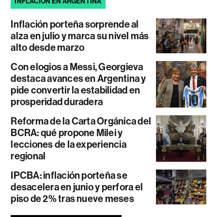
INFLACIÓN EN ARGENTINA
Inflación porteña sorprende al
alza en julio y marca su nivel más
alto desde marzo
Con elogios a Messi, Georgieva
destaca avances en Argentina y
pide convertir la estabilidad en
prosperidad duradera
Reforma de la Carta Orgánica del
BCRA: qué propone Milei y
lecciones de la experiencia
regional
IPCBA: inflación porteña se
desacelera en junio y perfora el
piso de 2% tras nueve meses