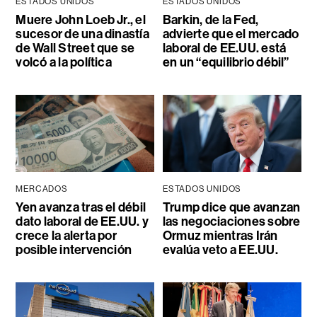
ESTADOS UNIDOS
ESTADOS UNIDOS
Muere John Loeb Jr., el
Barkin, de la Fed,
sucesor de una dinastía
advierte que el mercado
de Wall Street que se
laboral de EE.UU. está
volcó a la política
en un “equilibrio débil”
MERCADOS
ESTADOS UNIDOS
Yen avanza tras el débil
Trump dice que avanzan
dato laboral de EE.UU. y
las negociaciones sobre
crece la alerta por
Ormuz mientras Irán
posible intervención
evalúa veto a EE.UU.