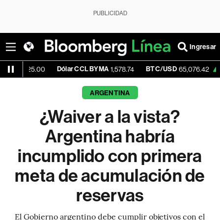
PUBLICIDAD
Ingresar
Dólar CCL BYMA
BTC/USD
+0.22%
E
00
1,578.74
65,076.42
ARGENTINA
¿Waiver a la vista?
Argentina habría
incumplido con primera
meta de acumulación de
reservas
El Gobierno argentino debe cumplir objetivos con el