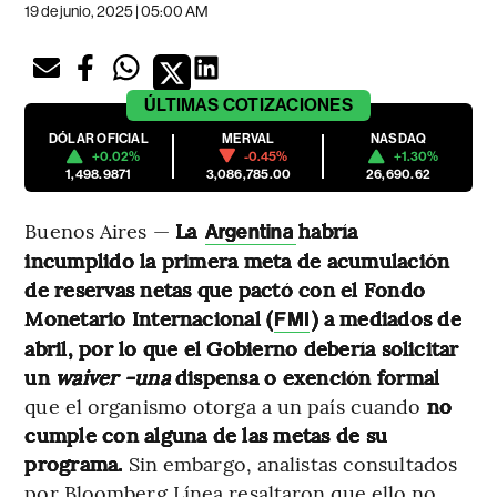
19 de junio, 2025 | 05:00 AM
ÚLTIMAS
COTIZACIONES
DÓLAR OFICIAL
MERVAL
NASDAQ
+0.02%
-0.45%
+1.30%
1,498.9871
3,086,785.00
26,690.62
Buenos Aires —
La
habría
Argentina
incumplido la primera meta de acumulación
de reservas netas que pactó con el Fondo
Monetario Internacional (
) a mediados de
FMI
abril, por lo que el Gobierno debería solicitar
un
waiver -una
dispensa o exención formal
que el organismo otorga a un país cuando
no
cumple con alguna de las metas de su
programa.
Sin embargo, analistas consultados
por Bloomberg Línea resaltaron que ello no