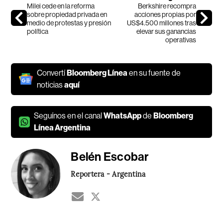
Milei cede en la reforma
Berkshire recompra
sobre propiedad privada en
acciones propias por
medio de protestas y presión
US$4.500 millones tras
política
elevar sus ganancias
operativas
Convertí
Bloomberg Línea
en su fuente de
noticias
aquí
Seguínos en el canal
WhatsApp
de
Bloomberg
Línea Argentina
Belén Escobar
Reportera - Argentina