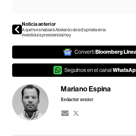
Noticia anterior
A qué hora hablará Abelardo de la Espriella en la
investidura presidencial hoy
Bloomberg Líne
Convertí
WhatsAp
Seguínos en el canal
Mariano Espina
Redactor senior