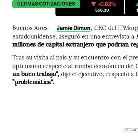
-0.82%
ÚLTIMAS
COTIZACIONES
356.30
Buenos Aires —
, CEO del JPMorg
Jamie Dimon
estadounidense, aseguró en una entrevista a
millones de capital extranjero que podrían reg
Tras su visita al país y su encuentro con el pr
optimismo respecto al rumbo económico del 
un buen trabajo“,
dijo el ejecutivo, respecto a l
”problemática".
PUBLIC