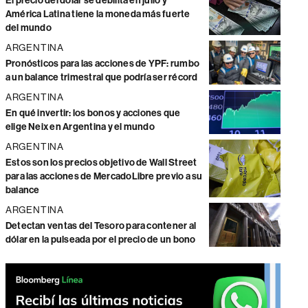
El precio del dólar se debilita en julio y
América Latina tiene la moneda más fuerte
del mundo
ARGENTINA
Pronósticos para las acciones de YPF: rumbo
a un balance trimestral que podría ser récord
ARGENTINA
En qué invertir: los bonos y acciones que
elige Neix en Argentina y el mundo
ARGENTINA
Estos son los precios objetivo de Wall Street
para las acciones de MercadoLibre previo a su
balance
ARGENTINA
Detectan ventas del Tesoro para contener al
dólar en la pulseada por el precio de un bono