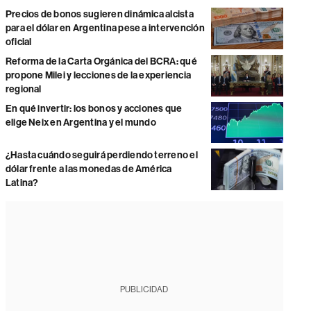
Precios de bonos sugieren dinámica alcista
para el dólar en Argentina pese a intervención
oficial
Reforma de la Carta Orgánica del BCRA: qué
propone Milei y lecciones de la experiencia
regional
En qué invertir: los bonos y acciones que
elige Neix en Argentina y el mundo
¿Hasta cuándo seguirá perdiendo terreno el
dólar frente a las monedas de América
Latina?
PUBLICIDAD