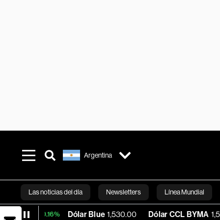
Argentina
Las noticias del día
Newsletters
Línea Mundial
Dólar Blue
1,530.00
Dólar CCL BYMA
1,576.23
+0.16%
Bloomberg 