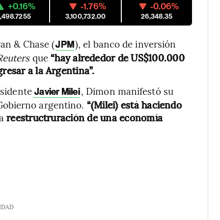
+0.16%
-1.76%
-0.06%
1,498.7255
3,100,732.00
26,348.35
an & Chase (
), el banco de inversión
JPM
Reuters
que
“hay alrededor de US$100.000
resar a la Argentina”.
esidente
, Dimon manifestó su
Javier Milei
Gobierno argentino.
“(Milei) está haciendo
a
reestructruración de una economía
IDAD