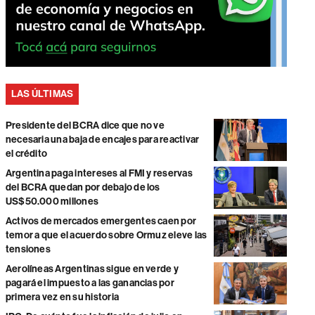
LAS ÚLTIMAS
Presidente del BCRA dice que no ve
necesaria una baja de encajes para reactivar
el crédito
Argentina paga intereses al FMI y reservas
del BCRA quedan por debajo de los
US$50.000 millones
Activos de mercados emergentes caen por
temor a que el acuerdo sobre Ormuz eleve las
tensiones
Aerolíneas Argentinas sigue en verde y
pagará el impuesto a las ganancias por
primera vez en su historia