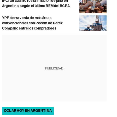
IPC: De cuánto fue la inflación de julio en
Argentina, según el último REM del BCRA
YPF cierra venta de más áreas
convencionales con Pecom de Perez
Companc entre los compradores
PUBLICIDAD
DÓLAR HOY EN ARGENTINA