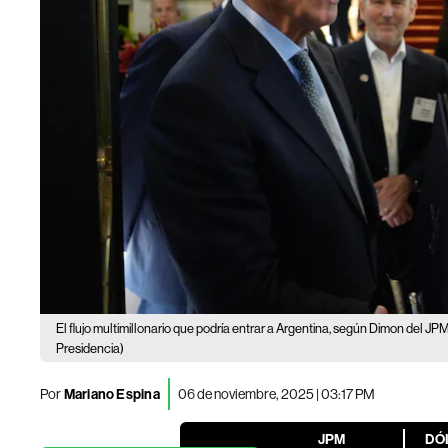
El flujo multimillonario que podría entrar a Argentina, según Dimon del J
Presidencia)
Por
Mariano Espina
06 de noviembre, 2025 | 03:17 PM
JPM
DÓ