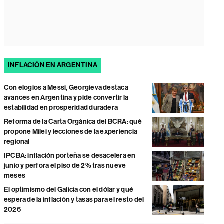
INFLACIÓN EN ARGENTINA
Con elogios a Messi, Georgieva destaca
avances en Argentina y pide convertir la
estabilidad en prosperidad duradera
Reforma de la Carta Orgánica del BCRA: qué
propone Milei y lecciones de la experiencia
regional
IPCBA: inflación porteña se desacelera en
junio y perfora el piso de 2% tras nueve
meses
El optimismo del Galicia con el dólar y qué
espera de la inflación y tasas para el resto del
2026