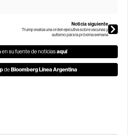
Noticia siguiente
Trump evalúa una orden ejecutiva sobre vacunas y
autismo para la próxima semana
a
aquí
en su fuente de noticias
p
Bloomberg Línea Argentina
de