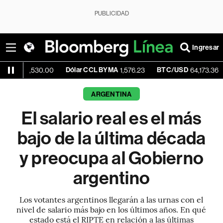
PUBLICIDAD
Ingresar
Dólar CCL BYMA
BTC/USD
-0.34%
,530.00
1,576.23
64,173.36
ARGENTINA
El salario real es el más
bajo de la última década
y preocupa al Gobierno
argentino
Los votantes argentinos llegarán a las urnas con el
nivel de salario más bajo en los últimos años. En qué
estado está el RIPTE en relación a las últimas