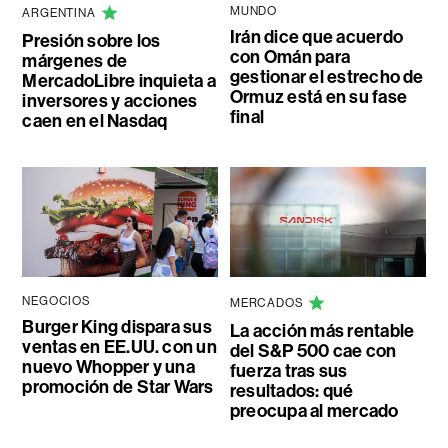
MUNDO
ARGENTINA
Irán dice que acuerdo
Presión sobre los
con Omán para
márgenes de
gestionar el estrecho de
MercadoLibre inquieta a
Ormuz está en su fase
inversores y acciones
final
caen en el Nasdaq
NEGOCIOS
MERCADOS
Burger King dispara sus
La acción más rentable
ventas en EE.UU. con un
del S&P 500 cae con
nuevo Whopper y una
fuerza tras sus
promoción de Star Wars
resultados: qué
preocupa al mercado