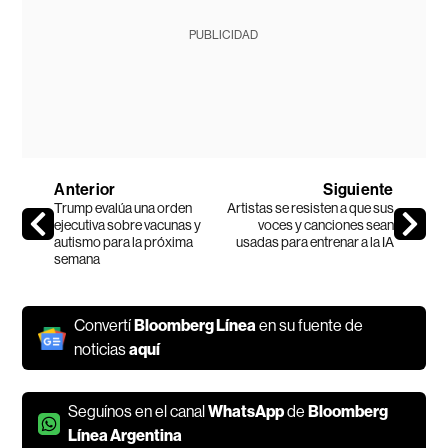
PUBLICIDAD
Anterior
Siguiente
Trump evalúa una orden
Artistas se resisten a que sus
ejecutiva sobre vacunas y
voces y canciones sean
autismo para la próxima
usadas para entrenar a la IA
semana
Convertí
Bloomberg Línea
en su fuente de
noticias
aquí
Seguínos en el canal
WhatsApp
de
Bloomberg
Línea Argentina