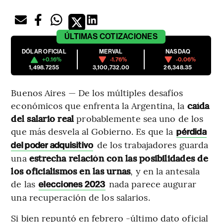
ÚLTIMAS
COTIZACIONES
DÓLAR OFICIAL
MERVAL
NASDAQ
+0.16%
-1.76%
-0.06%
1,498.7255
3,100,732.00
26,348.35
Buenos Aires — De los múltiples desafíos
económicos que enfrenta la Argentina, la
caída
del salario real
probablemente sea uno de los
que más desvela al Gobierno. Es que la
pérdida
de los trabajadores guarda
del poder adquisitivo
una
estrecha relación con las posibilidades de
los oficialismos en las urnas
, y en la antesala
de las
nada parece augurar
elecciones 2023
una recuperación de los salarios.
Si bien repuntó en febrero -último dato oficial