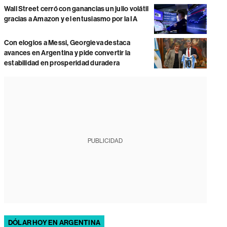
Wall Street cerró con ganancias un julio volátil
gracias a Amazon y el entusiasmo por la IA
Con elogios a Messi, Georgieva destaca
avances en Argentina y pide convertir la
estabilidad en prosperidad duradera
PUBLICIDAD
DÓLAR HOY EN ARGENTINA