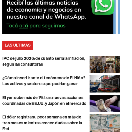
LAS ÚLTIMAS
IPC de julio 2026: de cuánto sería la inflación,
según las consultoras
¿Cómo invertir ante el fenómeno de El Niño?
Los activos y sectores que podrían ganar
El yen sube más de 1% tras nuevas acciones
coordinadas de EE.UU. y Japón en el mercado
El dólar registra su peor semana en más de
tres meses mientras crecen dudas sobre la
Fed