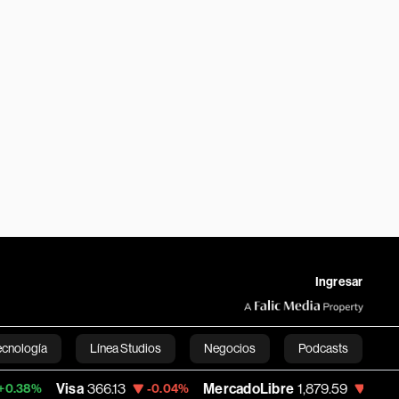
Ingresar
ecnología
Línea Studios
Negocios
Podcasts
Visa
366.13
MercadoLibre
1,879.59
Banc
-0.04%
-0.25%
English