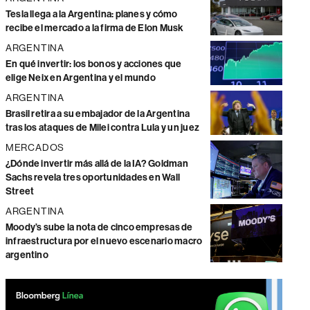
Tesla llega a la Argentina: planes y cómo
recibe el mercado a la firma de Elon Musk
ARGENTINA
En qué invertir: los bonos y acciones que
elige Neix en Argentina y el mundo
ARGENTINA
Brasil retira a su embajador de la Argentina
tras los ataques de Milei contra Lula y un juez
MERCADOS
¿Dónde invertir más allá de la IA? Goldman
Sachs revela tres oportunidades en Wall
Street
ARGENTINA
Moody’s sube la nota de cinco empresas de
infraestructura por el nuevo escenario macro
argentino