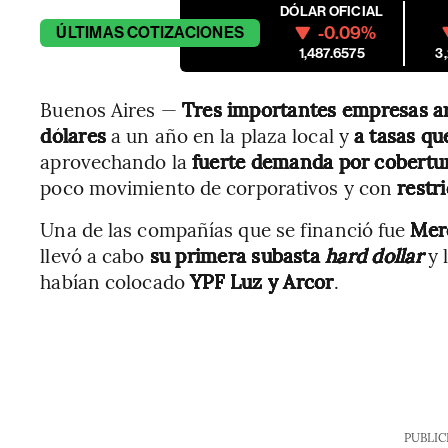
DÓLAR OFICIAL
-0.09%
ÚLTIMAS
COTIZACIONES
1,487.6575
3
Buenos Aires —
Tres importantes empresas a
dólares
a un año en la plaza local y
a tasas qu
aprovechando la
fuerte demanda por cobertu
poco movimiento de corporativos y con
restr
Una de las compañías que se financió fue
Mer
llevó a cabo
su primera subasta
hard dollar
y 
habían colocado
YPF Luz y Arcor
.
PUBLIC