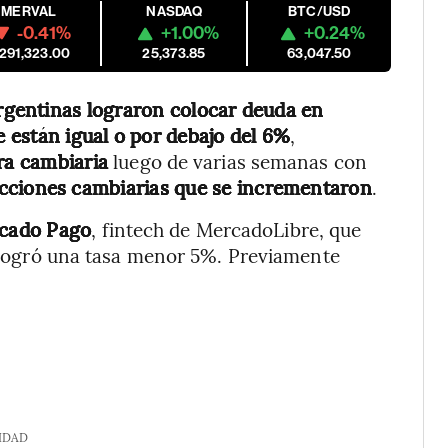
MERVAL
NASDAQ
BTC/USD
-0.41%
+1.00%
+0.24%
,291,323.00
25,373.85
63,047.50
rgentinas lograron colocar deuda en
e están igual o por debajo del 6%
,
ra cambiaria
luego de varias semanas con
icciones cambiarias que se incrementaron
.
cado Pago
, fintech de MercadoLibre, que
logró una tasa menor 5%. Previamente
IDAD