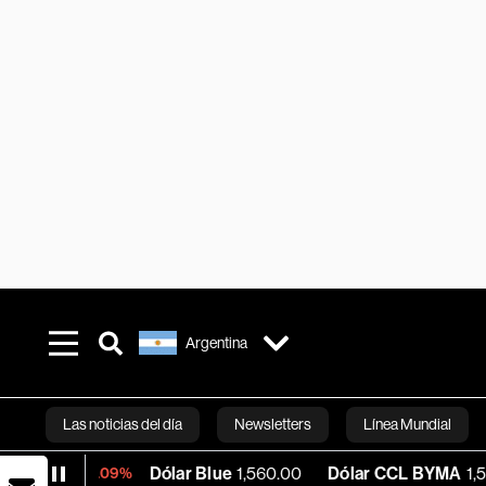
Argentina
Las noticias del día
Newsletters
Línea Mundial
Dólar Blue
1,560.00
Dólar CCL BYMA
1,574.55
-0.09%
Bloomberg 