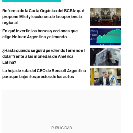
Reforma de la Carta Orgánica del BCRA: qué
propone Milei y lecciones de la experiencia
regional
En qué invertir: los bonos y acciones que
elige Neix en Argentina y el mundo
¿Hasta cuándo seguirá perdiendo terreno el
dólar frente a las monedas de América
Latina?
La hoja de ruta del CEO de Renault Argentina
para que bajen los precios de los autos
PUBLICIDAD