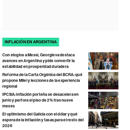
INFLACIÓN EN ARGENTINA
Con elogios a Messi, Georgieva destaca
avances en Argentina y pide convertir la
estabilidad en prosperidad duradera
Reforma de la Carta Orgánica del BCRA: qué
propone Milei y lecciones de la experiencia
regional
IPCBA: inflación porteña se desacelera en
junio y perfora el piso de 2% tras nueve
meses
El optimismo del Galicia con el dólar y qué
espera de la inflación y tasas para el resto del
2026