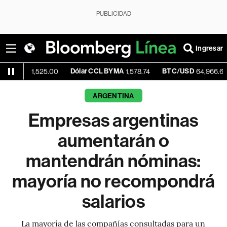
PUBLICIDAD
Ingresar
Dólar CCL BYMA
BTC/USD
+0.0
1,525.00
1,578.74
64,966.65
ARGENTINA
Empresas argentinas
aumentarán o
mantendrán nóminas:
mayoría no recompondrá
salarios
La mayoría de las compañías consultadas para un