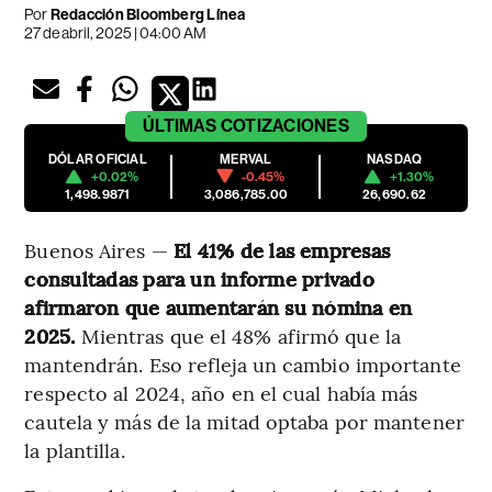
Por
Redacción Bloomberg Línea
27 de abril, 2025 | 04:00 AM
ÚLTIMAS
COTIZACIONES
DÓLAR OFICIAL
MERVAL
NASDAQ
+0.02%
-0.45%
+1.30%
1,498.9871
3,086,785.00
26,690.62
Buenos Aires —
El 41% de las empresas
consultadas para un informe privado
afirmaron que aumentarán su nómina en
2025.
Mientras que el 48% afirmó que la
mantendrán. Eso refleja un cambio importante
respecto al 2024, año en el cual había más
cautela y más de la mitad optaba por mantener
la plantilla.