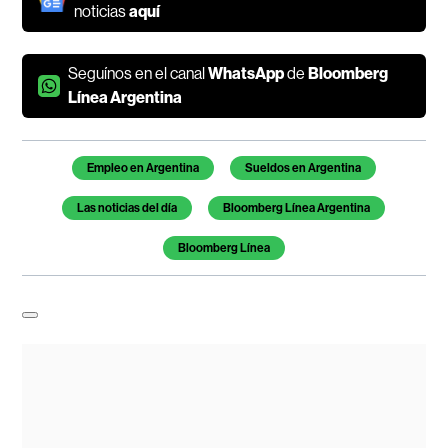
noticias
aquí
Seguínos en el canal
WhatsApp
de
Bloomberg
Línea Argentina
Temas de este artículo
Empleo en Argentina
Sueldos en Argentina
Las noticias del día
Bloomberg Línea Argentina
Bloomberg Línea