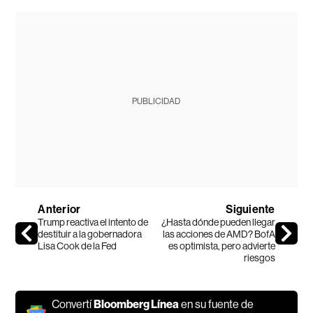
PUBLICIDAD
Anterior
Siguiente
Trump reactiva el intento de
¿Hasta dónde pueden llegar
destituir a la gobernadora
las acciones de AMD? BofA
Lisa Cook de la Fed
es optimista, pero advierte
riesgos
Convertí
Bloomberg Línea
en su fuente de