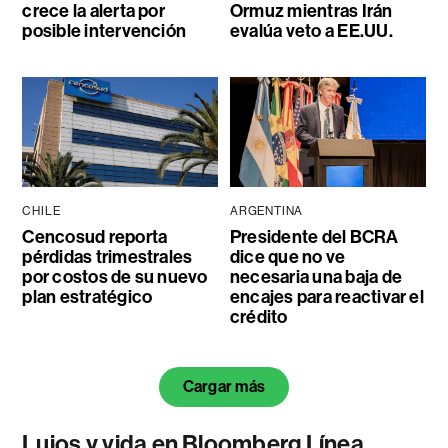
crece la alerta por
Ormuz mientras Irán
posible intervención
evalúa veto a EE.UU.
CHILE
ARGENTINA
Cencosud reporta
Presidente del BCRA
pérdidas trimestrales
dice que no ve
por costos de su nuevo
necesaria una baja de
plan estratégico
encajes para reactivar el
crédito
Cargar más
Lujos y vida en Bloomberg Línea