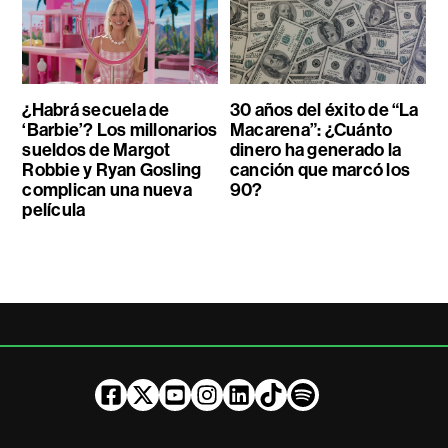
¿Habrá secuela de
30 años del éxito de “La
‘Barbie’? Los millonarios
Macarena”: ¿Cuánto
sueldos de Margot
dinero ha generado la
Robbie y Ryan Gosling
canción que marcó los
complican una nueva
90?
película