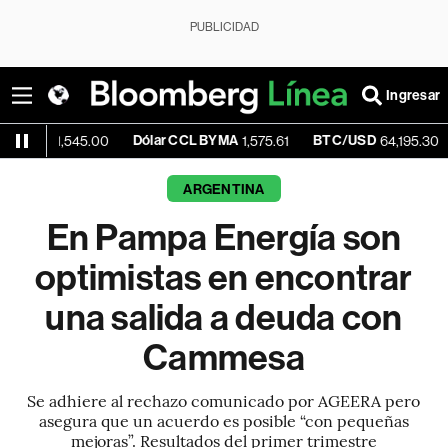
PUBLICIDAD
Ingresar
Dólar CCL BYMA
BTC/USD
-0.16%
,545.00
1,575.61
64,195.30
ARGENTINA
En Pampa Energía son
optimistas en encontrar
una salida a deuda con
Cammesa
Se adhiere al rechazo comunicado por AGEERA pero
asegura que un acuerdo es posible “con pequeñas
mejoras”. Resultados del primer trimestre