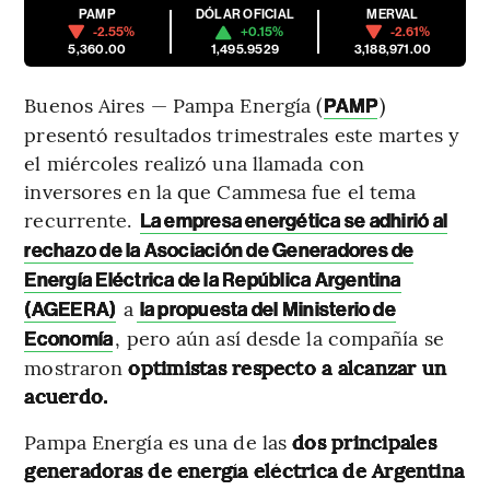
PAMP
DÓLAR OFICIAL
MERVAL
-2.55%
+0.15%
-2.61%
5,360.00
1,495.9529
3,188,971.00
Buenos Aires — Pampa Energía (
)
PAMP
presentó resultados trimestrales este martes y
el miércoles realizó una llamada con
inversores en la que Cammesa fue el tema
recurrente.
La empresa energética se adhirió al
rechazo de la Asociación de Generadores de
Energía Eléctrica de la República Argentina
a
(AGEERA)
la propuesta del Ministerio de
, pero aún así desde la compañía se
Economía
mostraron
optimistas respecto a alcanzar un
acuerdo.
Pampa Energía es una de las
dos principales
generadoras de energía eléctrica de Argentina