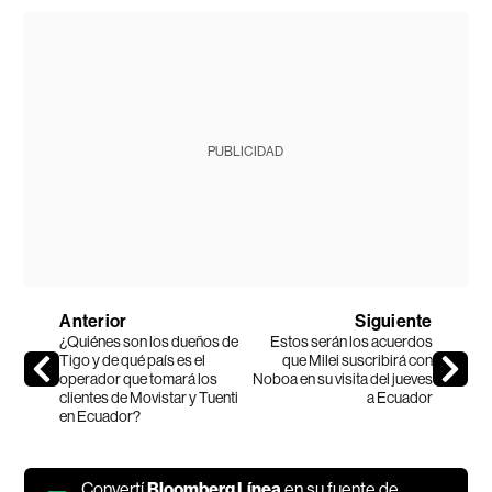
PUBLICIDAD
Anterior
Siguiente
¿Quiénes son los dueños de
Estos serán los acuerdos
Tigo y de qué país es el
que Milei suscribirá con
operador que tomará los
Noboa en su visita del jueves
clientes de Movistar y Tuenti
a Ecuador
en Ecuador?
Convertí
Bloomberg Línea
en su fuente de