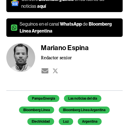
noticias
aquí
Seguínos en el canal
WhatsApp
de
Bloomberg
Línea Argentina
Mariano Espina
Redactor senior
Temas de este artículo
Pampa Energía
Las noticias del día
Bloomberg Línea
Bloomberg Línea Argentina
Electricidad
Luz
Argentina