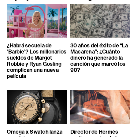
¿Habrá secuela de
30 años del éxito de “La
‘Barbie’? Los millonarios
Macarena”: ¿Cuánto
sueldos de Margot
dinero ha generado la
Robbie y Ryan Gosling
canción que marcó los
complican una nueva
90?
película
Omega x Swatch lanza
Director de Hermès