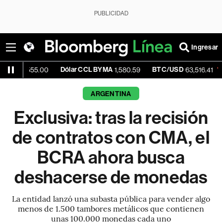
PUBLICIDAD
Ingresar
Dólar CCL BYMA
BTC/USD
-0.35%
55.00
1,580.59
63,516.41
ARGENTINA
Exclusiva: tras la recisión
de contratos con CMA, el
BCRA ahora busca
deshacerse de monedas
La entidad lanzó una subasta pública para vender algo
menos de 1.500 tambores metálicos que contienen
unas 100.000 monedas cada uno