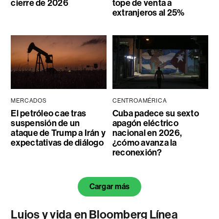
cierre de 2026
tope de venta a
extranjeros al 25%
MERCADOS
CENTROAMÉRICA
El petróleo cae tras
Cuba padece su sexto
suspensión de un
apagón eléctrico
ataque de Trump a Irán y
nacional en 2026,
expectativas de diálogo
¿cómo avanza la
reconexión?
Cargar más
Lujos y vida en Bloomberg Línea