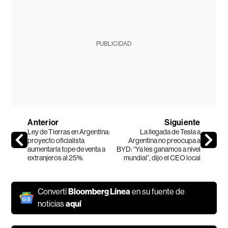
PUBLICIDAD
Anterior
Siguiente
Ley de Tierras en Argentina:
La llegada de Tesla a
proyecto oficialista
Argentina no preocupa a
aumentaría tope de venta a
BYD: “Ya les ganamos a nivel
extranjeros al 25%
mundial”, dijo el CEO local
Convertí
Bloomberg Línea
en su fuente de
noticias
aquí