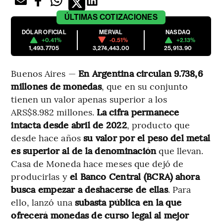
ÚLTIMAS
COTIZACIONES
DÓLAR OFICIAL
MERVAL
NASDAQ
+0.41%
-0.51%
+2.13%
1,493.7705
3,274,443.00
25,913.90
Buenos Aires —
En Argentina circulan 9.738,6
millones de monedas
, que en su conjunto
tienen un valor apenas superior a los
ARS$8.982 millones.
La cifra permanece
intacta desde abril de 2022
, producto que
desde hace años
su valor por el peso del metal
es superior al de la denominación
que llevan.
Casa de Moneda hace meses que dejó de
producirlas y
el Banco Central (BCRA) ahora
busca empezar a deshacerse de ellas
. Para
ello, lanzó una
subasta pública en la que
ofrecerá monedas de curso legal al mejor