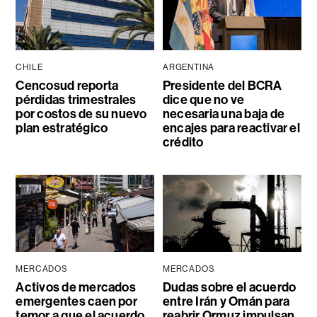
CHILE
ARGENTINA
Cencosud reporta
Presidente del BCRA
pérdidas trimestrales
dice que no ve
por costos de su nuevo
necesaria una baja de
plan estratégico
encajes para reactivar el
crédito
MERCADOS
MERCADOS
Activos de mercados
Dudas sobre el acuerdo
emergentes caen por
entre Irán y Omán para
temor a que el acuerdo
reabrir Ormuz impulsan