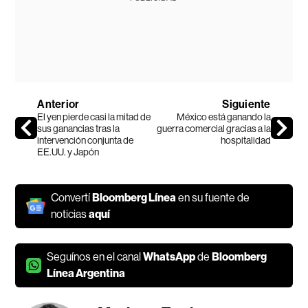
Anterior
Siguiente
El yen pierde casi la mitad de
México está ganando la
sus ganancias tras la
guerra comercial gracias a la
intervención conjunta de
hospitalidad
EE.UU. y Japón
Convertí
Bloomberg Línea
en su fuente de
noticias
aquí
Seguínos en el canal
WhatsApp
de
Bloomberg
Línea Argentina