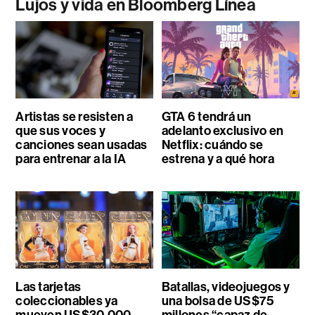
Lujos y vida en Bloomberg Línea
Artistas se resisten a
GTA 6 tendrá un
que sus voces y
adelanto exclusivo en
canciones sean usadas
Netflix: cuándo se
para entrenar a la IA
estrena y a qué hora
Las tarjetas
Batallas, videojuegos y
coleccionables ya
una bolsa de US$75
mueven US$30.000
millones “capaz de