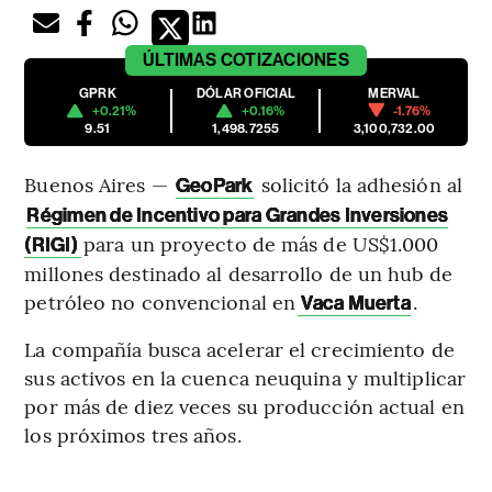
ÚLTIMAS
COTIZACIONES
GPRK
DÓLAR OFICIAL
MERVAL
+0.21%
+0.16%
-1.76%
9.51
1,498.7255
3,100,732.00
Buenos Aires —
solicitó la adhesión al
GeoPark
Régimen de Incentivo para Grandes Inversiones
para un proyecto de más de US$1.000
(RIGI)
millones destinado al desarrollo de un hub de
petróleo no convencional en
.
Vaca Muerta
La compañía busca acelerar el crecimiento de
sus activos en la cuenca neuquina y multiplicar
por más de diez veces su producción actual en
los próximos tres años.