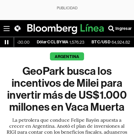
PUBLICIDAD
Ingresar
Dólar CCL BYMA
BTC/USD
+0.83%
530.00
1,576.23
64,924.82
ARGENTINA
GeoPark busca los
incentivos de Milei para
invertir más de US$1.000
millones en Vaca Muerta
La petrolera que conduce Felipe Bayón apuesta a
crecer en Argentina. Anotó el plan de inversiones al
RIGI para contar con los beneficios fiscales, aduaneros