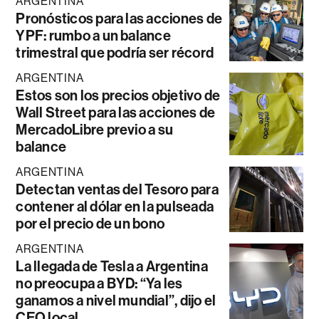
ARGENTINA
Pronósticos para las acciones de
YPF: rumbo a un balance
trimestral que podría ser récord
ARGENTINA
Estos son los precios objetivo de
Wall Street para las acciones de
MercadoLibre previo a su
balance
ARGENTINA
Detectan ventas del Tesoro para
contener al dólar en la pulseada
por el precio de un bono
ARGENTINA
La llegada de Tesla a Argentina
no preocupa a BYD: “Ya les
ganamos a nivel mundial”, dijo el
CEO local