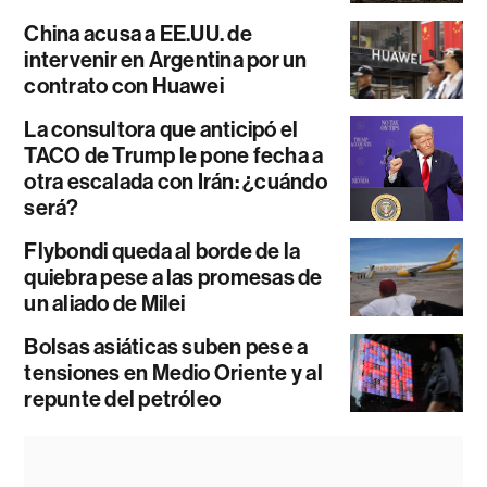
China acusa a EE.UU. de
intervenir en Argentina por un
contrato con Huawei
La consultora que anticipó el
TACO de Trump le pone fecha a
otra escalada con Irán: ¿cuándo
será?
Flybondi queda al borde de la
quiebra pese a las promesas de
un aliado de Milei
Bolsas asiáticas suben pese a
tensiones en Medio Oriente y al
repunte del petróleo