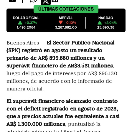
ÚLTIMAS
COTIZACIONES
DÓLAR OFICIAL
MERVAL
NASDAQ
+0.37%
-0.10%
+2.04%
1,493.2084
3,287,882.00
25,890.38
Buenos Aires —
El Sector Público Nacional
(SPN) registró en agosto un resultado
primario de AR$ 899.660 millones y un
superávit financiero de AR$3.531 millones
,
luego del pago de intereses por AR$ 896.130
millones, de acuerdo con lo informado de
manera oficial.
El superávit financiero alcanzado contrastó
con el déficit registrado en agosto de 2023,
que a precios actuales fue equivalente a casi
AR$ 1.300.000 millones
, puntualizó la
administración de La Libertad Avanza.