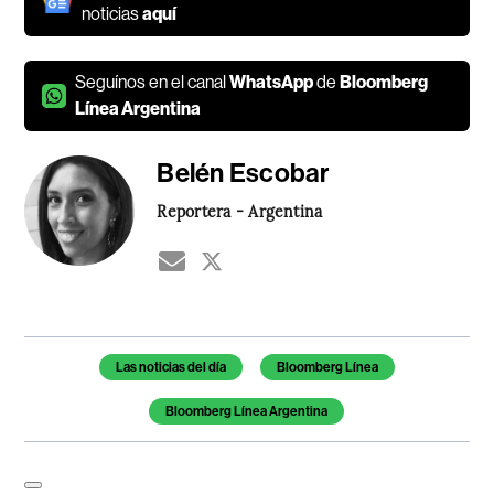
noticias
aquí
Seguínos en el canal
WhatsApp
de
Bloomberg
Línea Argentina
Belén Escobar
Reportera - Argentina
Temas de este artículo
Las noticias del día
Bloomberg Línea
Bloomberg Línea Argentina