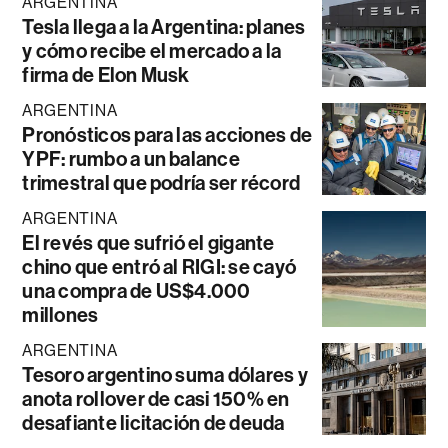
ARGENTINA
Tesla llega a la Argentina: planes
y cómo recibe el mercado a la
firma de Elon Musk
ARGENTINA
Pronósticos para las acciones de
YPF: rumbo a un balance
trimestral que podría ser récord
ARGENTINA
El revés que sufrió el gigante
chino que entró al RIGI: se cayó
una compra de US$4.000
millones
ARGENTINA
Tesoro argentino suma dólares y
anota rollover de casi 150% en
desafiante licitación de deuda