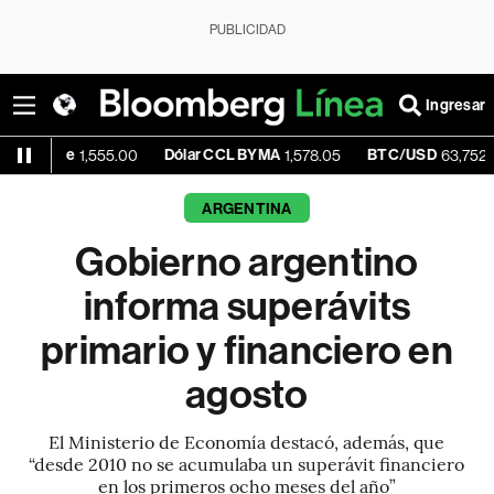
PUBLICIDAD
Ingresar
Dólar CCL BYMA
BTC/USD
+0.5
1,555.00
1,578.05
63,752.05
ARGENTINA
Gobierno argentino
informa superávits
primario y financiero en
agosto
El Ministerio de Economía destacó, además, que
“desde 2010 no se acumulaba un superávit financiero
en los primeros ocho meses del año”