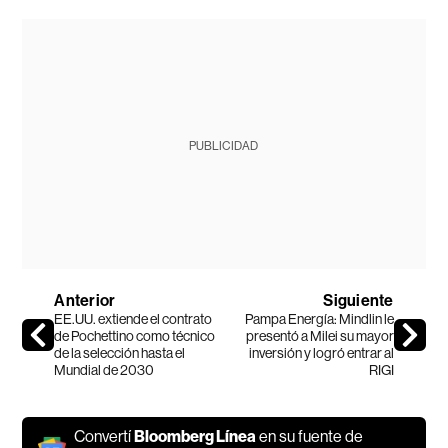
PUBLICIDAD
Anterior
Siguiente
EE.UU. extiende el contrato
Pampa Energía: Mindlin le
de Pochettino como técnico
presentó a Milei su mayor
de la selección hasta el
inversión y logró entrar al
Mundial de 2030
RIGI
Convertí
Bloomberg Línea
en su fuente de