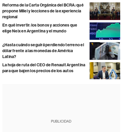
Reforma de la Carta Orgánica del BCRA: qué
propone Milei y lecciones de la experiencia
regional
En qué invertir: los bonos y acciones que
elige Neix en Argentina y el mundo
¿Hasta cuándo seguirá perdiendo terreno el
dólar frente a las monedas de América
Latina?
La hoja de ruta del CEO de Renault Argentina
para que bajen los precios de los autos
PUBLICIDAD