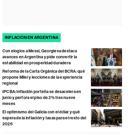
INFLACIÓN EN ARGENTINA
Con elogios a Messi, Georgieva destaca
avances en Argentina y pide convertir la
estabilidad en prosperidad duradera
Reforma de la Carta Orgánica del BCRA: qué
propone Milei y lecciones de la experiencia
regional
IPCBA: inflación porteña se desacelera en
junio y perfora el piso de 2% tras nueve
meses
El optimismo del Galicia con el dólar y qué
espera de la inflación y tasas para el resto del
2026