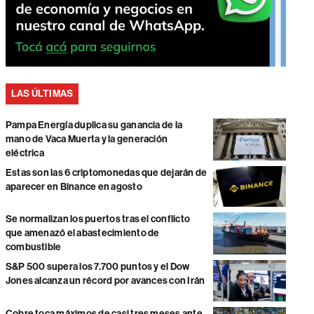
LAS ÚLTIMAS
Pampa Energía duplica su ganancia de la
mano de Vaca Muerta y la generación
eléctrica
Estas son las 6 criptomonedas que dejarán de
aparecer en Binance en agosto
Se normalizan los puertos tras el conflicto
que amenazó el abastecimiento de
combustible
S&P 500 supera los 7.700 puntos y el Dow
Jones alcanza un récord por avances con Irán
Cobre toca máximos de casi tres meses ante