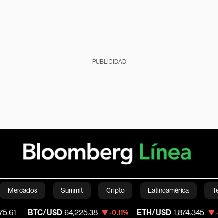
PUBLICIDAD
Mercados
Summit
Cripto
Latinoamérica
T
TC/USD
64,225.38
ETH/USD
1,874.345
V
-0.11%
-0.06%
Green
Economía
Estilo de vida
Mundo
Videos