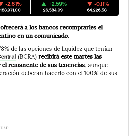
-2.61%
+2.59%
-0.11%
,188,971.00
26,584.99
64,226.58
 ofrecerá a los bancos recomprarles el
rgentino en un comunicado
.
8% de las opciones de liquidez que tenían
(BCRA)
recibirá este martes las
entral
r el remanente de sus tenencias
, aunque
peración deberán hacerlo con el 100% de sus
IDAD