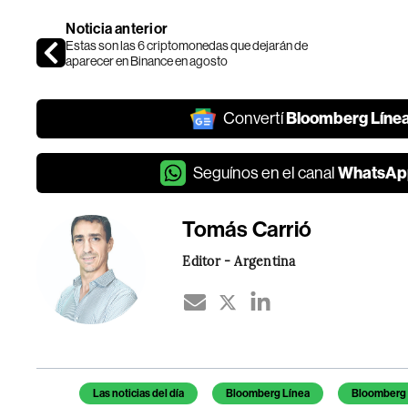
Noticia anterior
Estas son las 6 criptomonedas que dejarán de
aparecer en Binance en agosto
Bloomberg Líne
Convertí
WhatsAp
Seguínos en el canal
Tomás Carrió
Editor - Argentina
Temas de este artículo
Las noticias del día
Bloomberg Línea
Bloomberg 