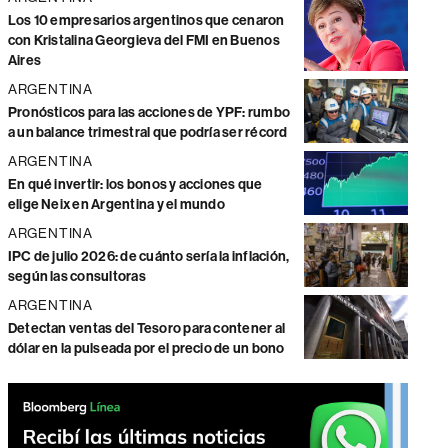
Los 10 empresarios argentinos que cenaron
con Kristalina Georgieva del FMI en Buenos
Aires
ARGENTINA
Pronósticos para las acciones de YPF: rumbo
a un balance trimestral que podría ser récord
ARGENTINA
En qué invertir: los bonos y acciones que
elige Neix en Argentina y el mundo
ARGENTINA
IPC de julio 2026: de cuánto sería la inflación,
según las consultoras
ARGENTINA
Detectan ventas del Tesoro para contener al
dólar en la pulseada por el precio de un bono