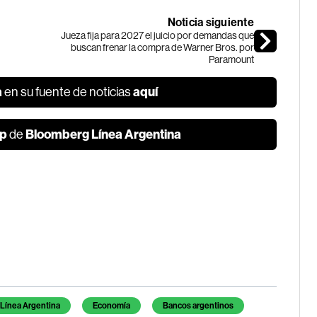
Noticia siguiente
Jueza fija para 2027 el juicio por demandas que
buscan frenar la compra de Warner Bros. por
Paramount
a
aquí
en su fuente de noticias
p
Bloomberg Línea Argentina
de
Línea Argentina
Economía
Bancos argentinos