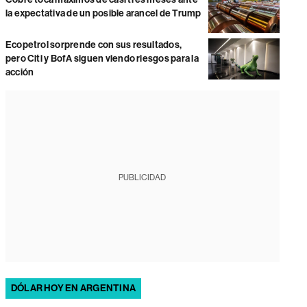
la expectativa de un posible arancel de Trump
Ecopetrol sorprende con sus resultados,
pero Citi y BofA siguen viendo riesgos para la
acción
PUBLICIDAD
DÓLAR HOY EN ARGENTINA