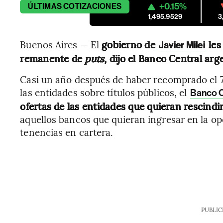
+0.15%
ÚLTIMAS
COTIZACIONES
1,495.9529
3
Buenos Aires — El
gobierno de
les
Javier Milei
remanente de
puts
, dijo el Banco Central a
Casi un año después de haber recomprado el 7
las entidades sobre títulos públicos, el
Banco C
ofertas de las entidades que quieran rescindi
aquellos bancos que quieran ingresar en la o
tenencias en cartera.
PUBLIC