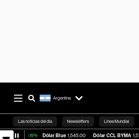
Argentina
Las noticias del día
Newsletters
Línea Mundial
Dólar Blue
1,545.00
Dólar CCL BYMA
1,575.61
B
+0.15%
Bloomberg 