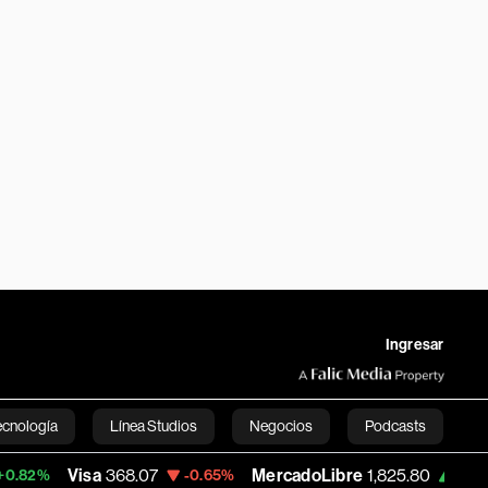
Ingresar
ecnología
Línea Studios
Negocios
Podcasts
Visa
368.07
MercadoLibre
1,825.80
Ban
-0.65%
+0.08%
English