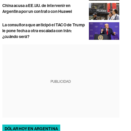
China acusa a EE.UU. de intervenir en
Argentina por un contrato con Huawei
La consultora que anticipó el TACO de Trump
le pone fecha a otra escalada con Irán:
¿cuándo será?
PUBLICIDAD
DÓLAR HOY EN ARGENTINA