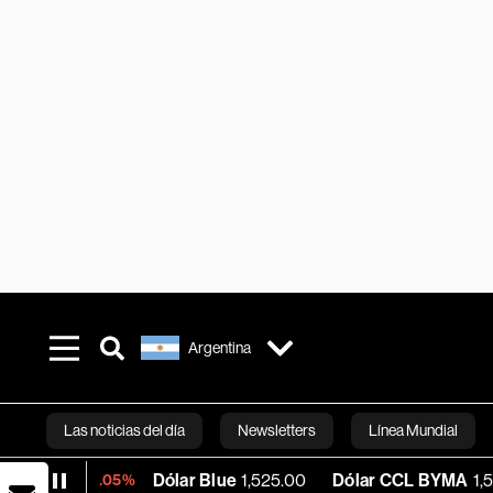
Argentina
Las noticias del día
Newsletters
Línea Mundial
Dólar Blue
1,525.00
Dólar CCL BYMA
1,579.13
B
-0.05%
Bloomberg 