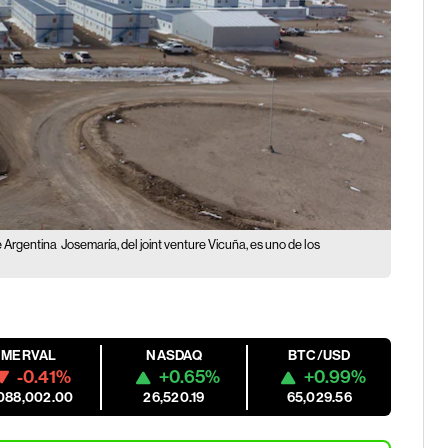
e Argentina
Josemaría, del joint venture Vicuña, es uno de los
MERVAL
NASDAQ
BTC/USD
-0.41%
+0.65%
+0.99%
088,002.00
26,520.19
65,029.56