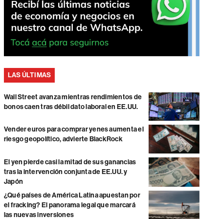
LAS ÚLTIMAS
Wall Street avanza mientras rendimientos de
bonos caen tras débil dato laboral en EE.UU.
Vender euros para comprar yenes aumenta el
riesgo geopolítico, advierte BlackRock
El yen pierde casi la mitad de sus ganancias
tras la intervención conjunta de EE.UU. y
Japón
¿Qué países de América Latina apuestan por
el fracking? El panorama legal que marcará
las nuevas inversiones