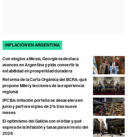
INFLACIÓN EN ARGENTINA
Con elogios a Messi, Georgieva destaca
avances en Argentina y pide convertir la
estabilidad en prosperidad duradera
Reforma de la Carta Orgánica del BCRA: qué
propone Milei y lecciones de la experiencia
regional
IPCBA: inflación porteña se desacelera en
junio y perfora el piso de 2% tras nueve
meses
El optimismo del Galicia con el dólar y qué
espera de la inflación y tasas para el resto del
2026