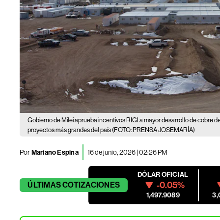
Gobierno de Milei aprueba incentivos RIGI a mayor desarrollo de cobre d
proyectos más grandes del país (FOTO: PRENSA JOSEMARÍA)
Por
Mariano Espina
16 de junio, 2026 | 02:26 PM
DÓLAR OFICIAL
-0.05%
ÚLTIMAS
COTIZACIONES
1,497.9089
3,