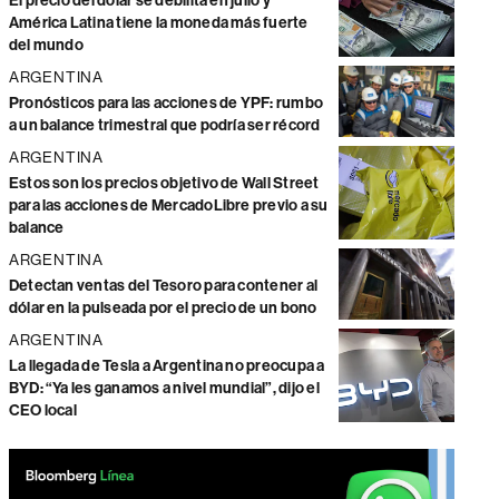
El precio del dólar se debilita en julio y
América Latina tiene la moneda más fuerte
del mundo
ARGENTINA
Pronósticos para las acciones de YPF: rumbo
a un balance trimestral que podría ser récord
ARGENTINA
Estos son los precios objetivo de Wall Street
para las acciones de MercadoLibre previo a su
balance
ARGENTINA
Detectan ventas del Tesoro para contener al
dólar en la pulseada por el precio de un bono
ARGENTINA
La llegada de Tesla a Argentina no preocupa a
BYD: “Ya les ganamos a nivel mundial”, dijo el
CEO local