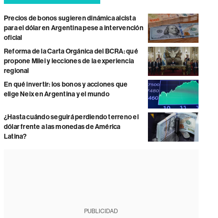
Precios de bonos sugieren dinámica alcista
para el dólar en Argentina pese a intervención
oficial
Reforma de la Carta Orgánica del BCRA: qué
propone Milei y lecciones de la experiencia
regional
En qué invertir: los bonos y acciones que
elige Neix en Argentina y el mundo
¿Hasta cuándo seguirá perdiendo terreno el
dólar frente a las monedas de América
Latina?
PUBLICIDAD