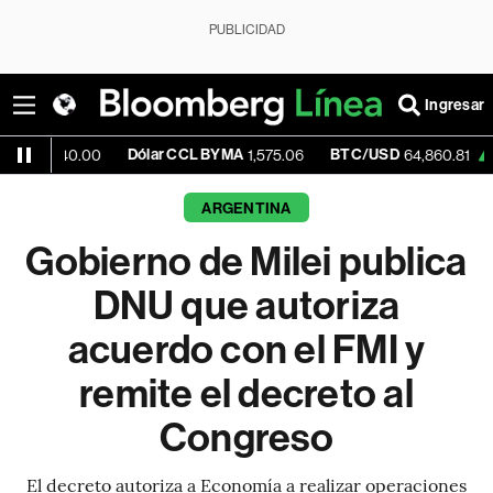
PUBLICIDAD
Ingresar
Dólar CCL BYMA
BTC/USD
+0.12%
E
.00
1,575.06
64,860.81
ARGENTINA
Gobierno de Milei publica
DNU que autoriza
acuerdo con el FMI y
remite el decreto al
Congreso
El decreto autoriza a Economía a realizar operaciones