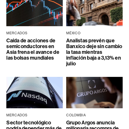
MERCADOS
MÉXICO
Caída de acciones de
Analistas prevén que
semiconductores en
Banxico deje sin cambio
Asia frena el avance de
la tasa mientras
las bolsas mundiales
inflación baja a 3,13% en
julio
MERCADOS
COLOMBIA
Sector tecnológico
Grupo Argos anuncia
podría depender más de
millonaria recompra de