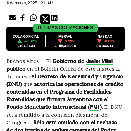
11 de marzo, 2025 | 12:11 AM
ÚLTIMAS
COTIZACIONES
DÓLAR OFICIAL
MERVAL
NASDAQ
+0.02%
-1.02%
-0.83%
1,496.2634
3,156,332.00
26,363.44
Buenos Aires — El
Gobierno de
Javier Milei
publicó
en el Boletín Oficial de este martes 11
de marzo
el Decreto de Necesidad y Urgencia
(DNU)
que
autoriza las operaciones de crédito
contenidas en el Programa de Facilidades
Extendidas que firmará Argentina con el
Fondo Monetario Internacional (
).
El DNU
FMI
será remitido a la comisión bicameral del
Congreso.
Sólo será anulado con el rechazo
de dos tercios de ambas cámaras del Poder