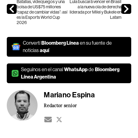
Batallas, videojuegos y una
Lula buscará vencer en Brasil
bolsa de US$75 millones
a la nueva ola de derecha
“capaz de cambiar vidas”: así
liderada por Milei y Bukele en
es la Esports World Cup
Latam
2026
Convertí
Bloomberg Línea
en su fuente de
noticias
aquí
Seguínos en el canal
WhatsApp
de
Bloomberg
Línea Argentina
Mariano Espina
Redactor senior