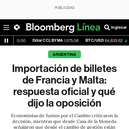
PUBLICIDAD
Ingresar
Dólar CCL BYMA
BTC/USD
+0.84%
E
00
1,575.06
64,835.62
ARGENTINA
Importación de billetes
de Francia y Malta:
respuesta oficial y qué
dijo la oposición
Economistas de Juntos por el Cambio criticaron la
decisión, mientras que desde Casa de la Moneda
señalaron que desde el cambio de gestión están