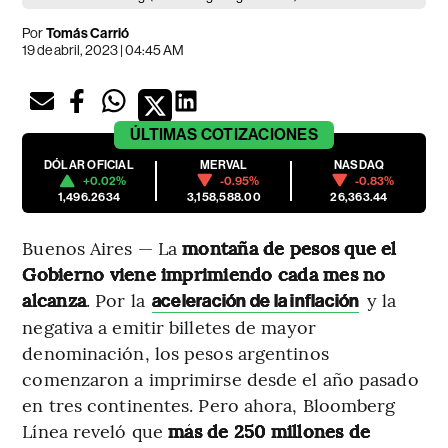
Por
Tomás Carrió
19 de abril, 2023 | 04:45 AM
ÚLTIMAS
COTIZACIONES
DÓLAR OFICIAL
MERVAL
NASDAQ
+0.02%
-0.95%
-0.83%
1,496.2634
3,158,588.00
26,363.44
Buenos Aires — La
montaña de pesos que el
Gobierno viene imprimiendo cada mes no
alcanza
. Por la
y la
aceleración de la inflación
negativa a emitir billetes de mayor
denominación, los pesos argentinos
comenzaron a imprimirse desde el año pasado
en tres continentes. Pero ahora, Bloomberg
Línea reveló que
más de 250 millones de