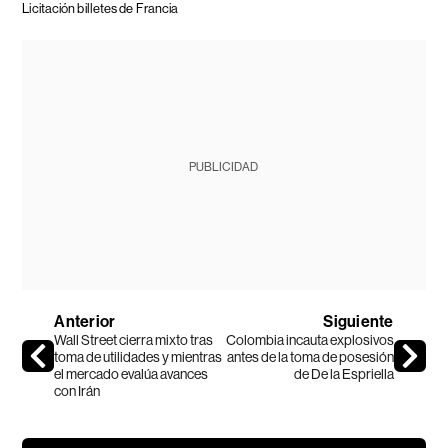
Licitación billetes de Francia
PUBLICIDAD
Anterior
Siguiente
Wall Street cierra mixto tras
Colombia incauta explosivos
toma de utilidades y mientras
antes de la toma de posesión
el mercado evalúa avances
de De la Espriella
con Irán