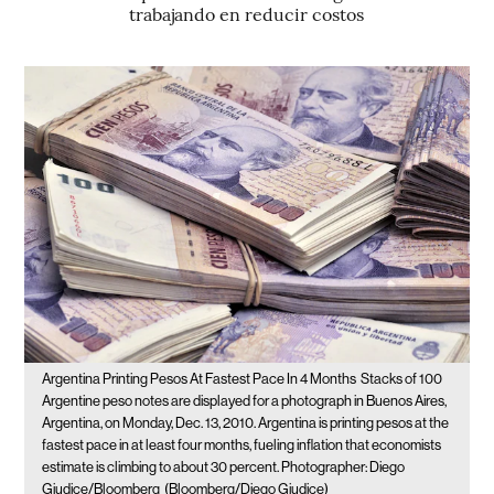
trabajando en reducir costos
Argentina Printing Pesos At Fastest Pace In 4 Months
Stacks of 100
Argentine peso notes are displayed for a photograph in Buenos Aires,
Argentina, on Monday, Dec. 13, 2010. Argentina is printing pesos at the
fastest pace in at least four months, fueling inflation that economists
estimate is climbing to about 30 percent. Photographer: Diego
Giudice/Bloomberg
(Bloomberg/Diego Giudice)