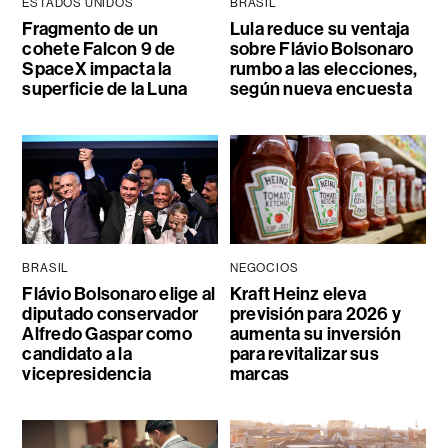
ESTADOS UNIDOS
BRASIL
Fragmento de un
Lula reduce su ventaja
cohete Falcon 9 de
sobre Flávio Bolsonaro
SpaceX impacta la
rumbo a las elecciones,
superficie de la Luna
según nueva encuesta
BRASIL
NEGOCIOS
Flávio Bolsonaro elige al
Kraft Heinz eleva
diputado conservador
previsión para 2026 y
Alfredo Gaspar como
aumenta su inversión
candidato a la
para revitalizar sus
vicepresidencia
marcas