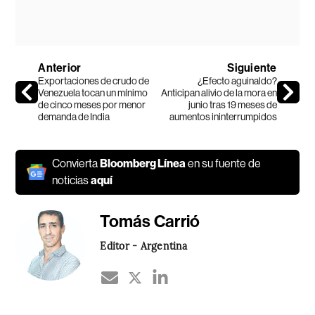
Anterior
Siguiente
Exportaciones de crudo de
¿Efecto aguinaldo?
Venezuela tocan un mínimo
Anticipan alivio de la mora en
de cinco meses por menor
junio tras 19 meses de
demanda de India
aumentos ininterrumpidos
Convierta
Bloomberg Línea
en su fuente de
noticias
aquí
Tomás Carrió
Editor - Argentina