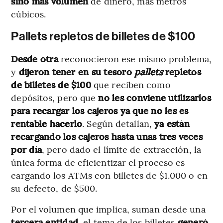
sino más volumen
de dinero, más metros
cúbicos.
Pallets repletos de billetes de $100
Desde otra
reconocieron ese mismo problema,
y
dijeron tener en su tesoro
pallets
repletos
de billetes de $100
que reciben como
depósitos, pero que
no les conviene utilizarlos
para recargar los cajeros ya que no les es
rentable hacerlo
. Según detallan,
ya están
recargando los cajeros hasta unas tres veces
por día
, pero dado el límite de extracción, la
única forma de eficientizar el proceso es
cargando los ATMs con billetes de $1.000 o en
su defecto, de $500.
Por el volumen que implica, suman desde una
tercera entidad
, el tema de los billetes
generó