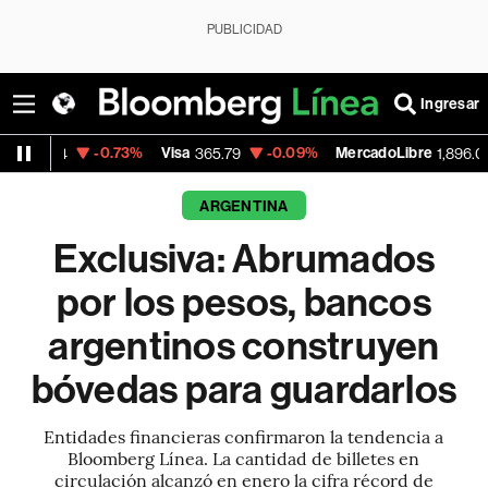
PUBLICIDAD
Ingresar
-0.73%
Visa
-0.09%
MercadoLibre
+0.87%
365.79
1,896.03
ARGENTINA
Exclusiva: Abrumados
por los pesos, bancos
argentinos construyen
bóvedas para guardarlos
Entidades financieras confirmaron la tendencia a
Bloomberg Línea. La cantidad de billetes en
circulación alcanzó en enero la cifra récord de