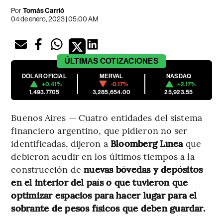
Por
Tomás Carrió
04 de enero, 2023 | 05:00 AM
ÚLTIMAS
COTIZACIONES
DÓLAR OFICIAL
MERVAL
NASDAQ
+0.41%
-0.17%
+2.17%
1,493.7705
3,285,654.00
25,923.55
Buenos Aires — Cuatro entidades
del sistema
financiero argentino, que pidieron no ser
identificadas, dijeron a
Bloomberg Línea
que
debieron acudir en los últimos tiempos a la
construcción de
nuevas bóvedas y depósitos
en el interior del país
o que tuvieron que
optimizar espacios para hacer lugar para el
sobrante de pesos físicos que deben guardar.