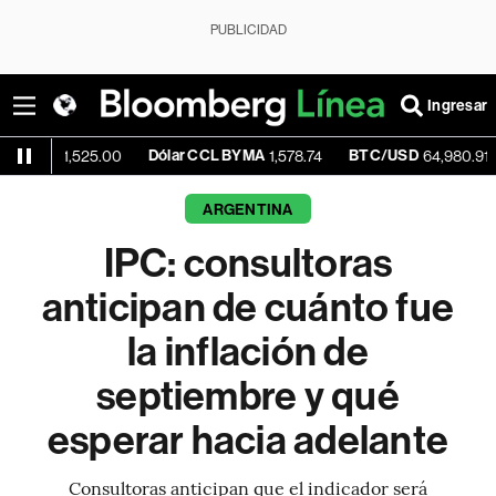
PUBLICIDAD
Ingresar
Dólar CCL BYMA
BTC/USD
+0.07
,525.00
1,578.74
64,980.91
ARGENTINA
IPC: consultoras
anticipan de cuánto fue
la inflación de
septiembre y qué
esperar hacia adelante
Consultoras anticipan que el indicador será