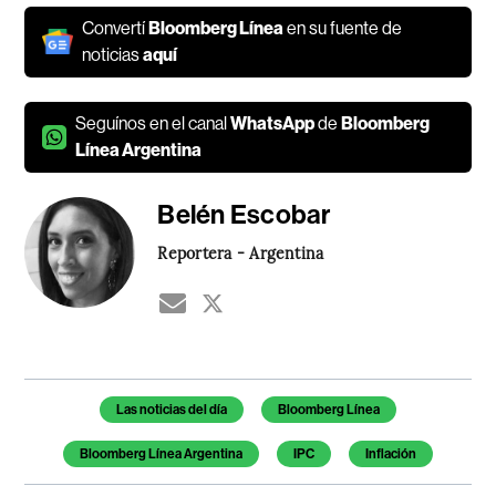
Convertí
Bloomberg Línea
en su fuente de
noticias
aquí
Seguínos en el canal
WhatsApp
de
Bloomberg
Línea Argentina
Belén Escobar
Reportera - Argentina
Temas de este artículo
Las noticias del día
Bloomberg Línea
Bloomberg Línea Argentina
IPC
Inflación