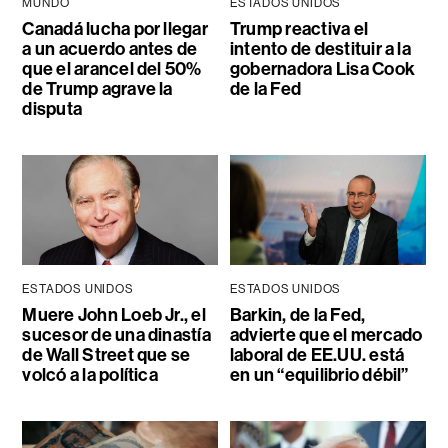
MUNDO
ESTADOS UNIDOS
Canadá lucha por llegar
Trump reactiva el
a un acuerdo antes de
intento de destituir a la
que el arancel del 50%
gobernadora Lisa Cook
de Trump agrave la
de la Fed
disputa
ESTADOS UNIDOS
ESTADOS UNIDOS
Muere John Loeb Jr., el
Barkin, de la Fed,
sucesor de una dinastía
advierte que el mercado
de Wall Street que se
laboral de EE.UU. está
volcó a la política
en un “equilibrio débil”