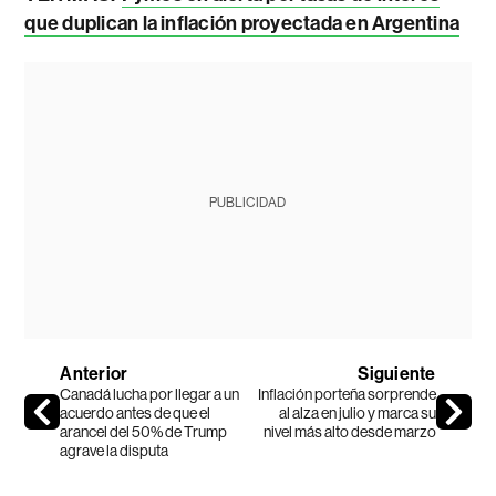
que duplican la inflación proyectada en Argentina
PUBLICIDAD
Anterior
Siguiente
Canadá lucha por llegar a un
Inflación porteña sorprende
acuerdo antes de que el
al alza en julio y marca su
arancel del 50% de Trump
nivel más alto desde marzo
agrave la disputa