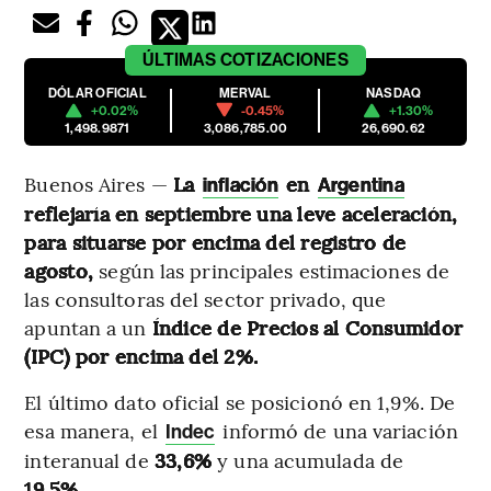
ÚLTIMAS
COTIZACIONES
DÓLAR OFICIAL
MERVAL
NASDAQ
+0.02%
-0.45%
+1.30%
1,498.9871
3,086,785.00
26,690.62
Buenos Aires —
La
en
inflación
Argentina
reflejaría en septiembre una leve aceleración,
para situarse por encima del registro de
agosto,
según las principales estimaciones de
las consultoras del sector privado, que
apuntan a un
Índice de Precios al Consumidor
(IPC) por encima del 2%.
El último dato oficial se posicionó en 1,9%. De
esa manera, el
informó de una variación
Indec
interanual de
33,6%
y una acumulada de
19,5%.