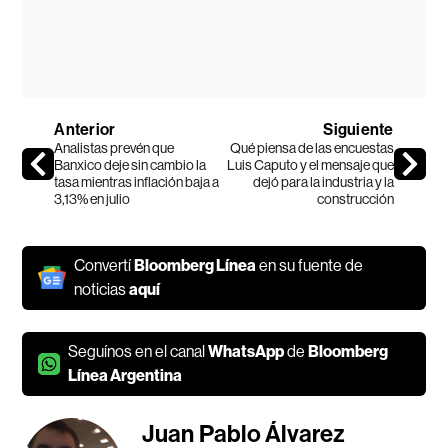
Anterior
Siguiente
Analistas prevén que
Qué piensa de las encuestas
Banxico deje sin cambio la
Luis Caputo y el mensaje que
tasa mientras inflación baja a
dejó para la industria y la
3,13% en julio
construcción
Convertí
Bloomberg Línea
en su fuente de
noticias
aquí
Seguínos en el canal
WhatsApp
de
Bloomberg
Línea Argentina
Juan Pablo Álvarez