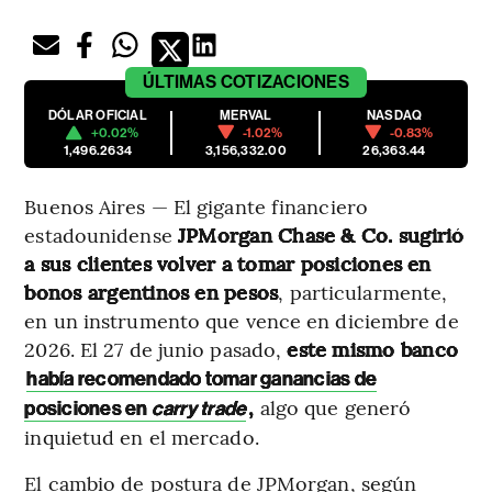
ÚLTIMAS
COTIZACIONES
DÓLAR OFICIAL
MERVAL
NASDAQ
+0.02%
-1.02%
-0.83%
1,496.2634
3,156,332.00
26,363.44
Buenos Aires — El gigante financiero
estadounidense
JPMorgan Chase & Co. sugirió
a sus clientes volver a tomar posiciones en
bonos argentinos en pesos
, particularmente,
en un instrumento que vence en diciembre de
2026. El 27 de junio pasado,
este mismo banco
había recomendado tomar ganancias de
,
algo que generó
posiciones en
carry trade
inquietud en el mercado.
El cambio de postura de JPMorgan, según