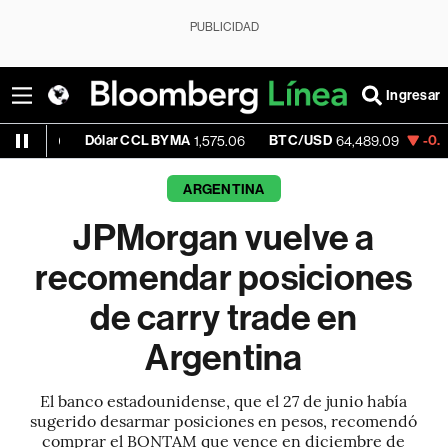
PUBLICIDAD
Ingresar
Dólar CCL BYMA
BTC/USD
-0.46%
ETH
1,575.06
64,489.09
ARGENTINA
JPMorgan vuelve a
recomendar posiciones
de carry trade en
Argentina
El banco estadounidense, que el 27 de junio había
sugerido desarmar posiciones en pesos, recomendó
comprar el BONTAM que vence en diciembre de