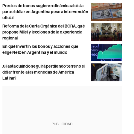
Precios de bonos sugieren dinámica alcista
para el dólar en Argentina pese a intervención
oficial
Reforma de la Carta Orgánica del BCRA: qué
propone Milei y lecciones de la experiencia
regional
En qué invertir: los bonos y acciones que
elige Neix en Argentina y el mundo
¿Hasta cuándo seguirá perdiendo terreno el
dólar frente a las monedas de América
Latina?
PUBLICIDAD