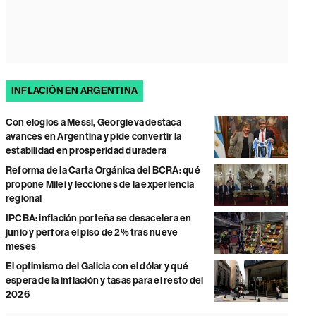
INFLACIÓN EN ARGENTINA
Con elogios a Messi, Georgieva destaca
avances en Argentina y pide convertir la
estabilidad en prosperidad duradera
Reforma de la Carta Orgánica del BCRA: qué
propone Milei y lecciones de la experiencia
regional
IPCBA: inflación porteña se desacelera en
junio y perfora el piso de 2% tras nueve
meses
El optimismo del Galicia con el dólar y qué
espera de la inflación y tasas para el resto del
2026