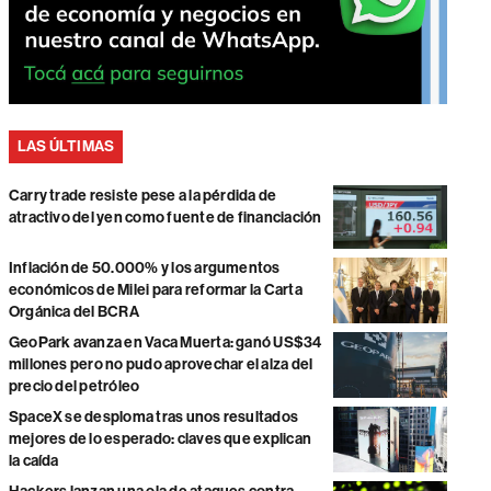
LAS ÚLTIMAS
Carry trade resiste pese a la pérdida de
atractivo del yen como fuente de financiación
Inflación de 50.000% y los argumentos
económicos de Milei para reformar la Carta
Orgánica del BCRA
GeoPark avanza en Vaca Muerta: ganó US$34
millones pero no pudo aprovechar el alza del
precio del petróleo
SpaceX se desploma tras unos resultados
mejores de lo esperado: claves que explican
la caída