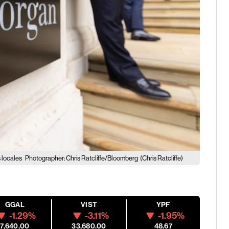
 locales
Photographer: Chris Ratcliffe/Bloomberg
(Chris Ratcliffe)
GGAL
VIST
YPF
-1.29%
-3.11%
-1.95%
7,640.00
33,680.00
48.67