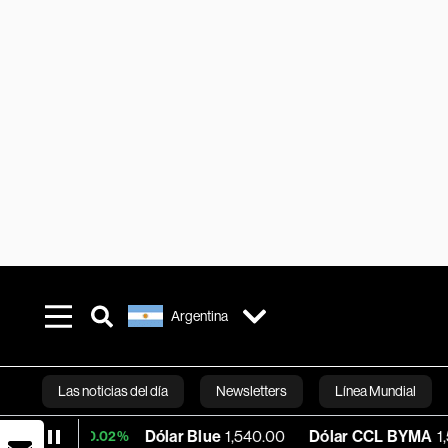
Argentina
Las noticias del día
Newsletters
Línea Mundial
Dólar Blue
1,540.00
Dólar CCL BYMA
1,575.06
+0.02%
Bloomberg 