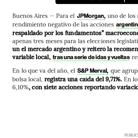
Buenos Aires — Para el
uno de los 
JPMorgan,
rendimiento negativo de las acciones
argenti
respaldado por los fundamentos” macroecon
apenas tres meses para las elecciones legisla
un el mercado argentino y reiteró la recome
variable local,
re
tras una serie de idas y vueltas
En lo que va del año, el
que agrupa
S&P Merval,
bolsa local,
registra una caída del 9,71%.
En lo
6,10%
, con siete acciones reportando variacio
PUBLIC