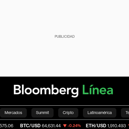
PUBLICIDAD
Mercados
Summit
Cripto
Latinoamérica
T
BTC/USD
64,631.44
ETH/USD
1,910.493
-0.24%
-0.28%
Green
Economía
Estilo de vida
Mundo
Videos