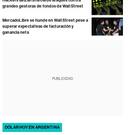
Hackers lanzan una ola de ataques contra
grandes gestoras de fondos de Wall Street
MercadoLibre se hunde en Wall Street pese a
superar expectativas de facturación y
ganancia neta
PUBLICIDAD
DÓLAR HOY EN ARGENTINA