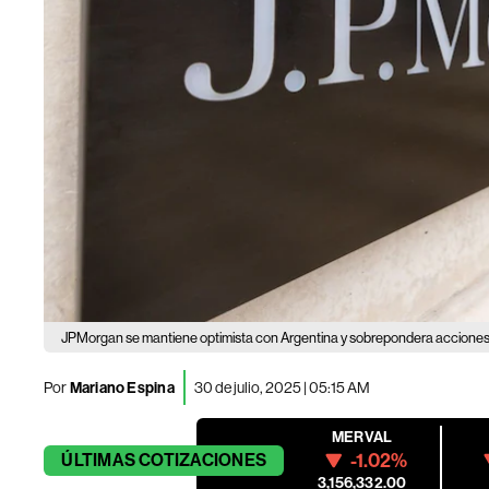
JPMorgan se mantiene optimista con Argentina y sobrepondera acciones
Por
Mariano Espina
30 de julio, 2025 | 05:15 AM
MERVAL
-1.02%
ÚLTIMAS
COTIZACIONES
3,156,332.00