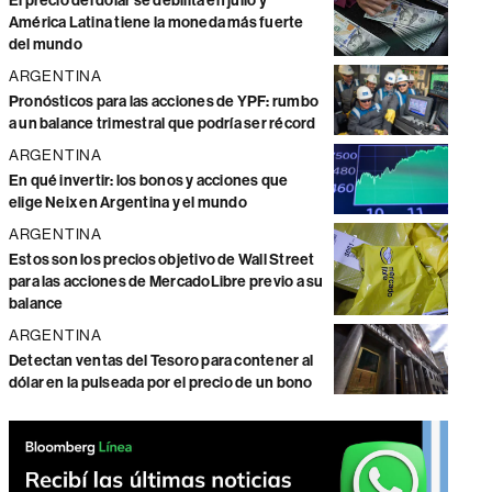
El precio del dólar se debilita en julio y
América Latina tiene la moneda más fuerte
del mundo
ARGENTINA
Pronósticos para las acciones de YPF: rumbo
a un balance trimestral que podría ser récord
ARGENTINA
En qué invertir: los bonos y acciones que
elige Neix en Argentina y el mundo
ARGENTINA
Estos son los precios objetivo de Wall Street
para las acciones de MercadoLibre previo a su
balance
ARGENTINA
Detectan ventas del Tesoro para contener al
dólar en la pulseada por el precio de un bono